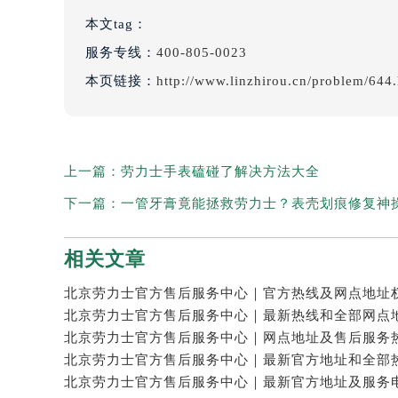
本文tag：
服务专线：
400-805-0023
本页链接：
http://www.linzhirou.cn/problem/644
上一篇：
劳力士手表磕碰了解决方法大全
下一篇：
一管牙膏竟能拯救劳力士？表壳划痕修复神
相关文章