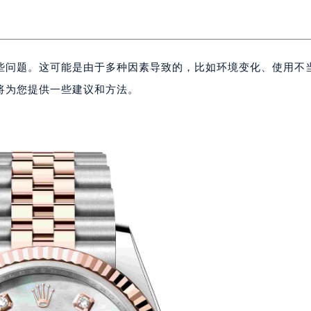
些问题。这可能是由于多种因素导致的，比如环境变化、使用不
将为您提供一些建议和方法。