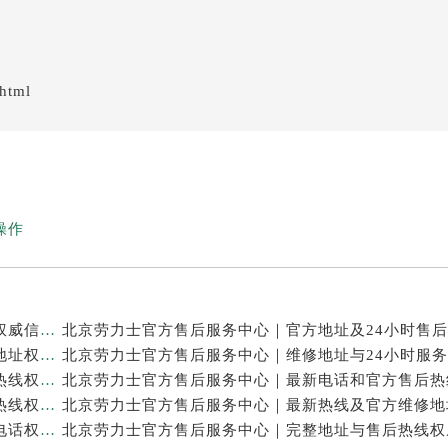
.html
操作
北京劳力士官方售后服务中心｜官方热线及网点地址权威信息公示（2026年7月最新）
北京劳力士官方售后服务中心｜最新热线和全部网点地址权威信息公示（2026年7月最新）
北京劳力士官方售后服务中心｜网点地址及售后服务热线权威信息公示（2026年7月最新）
北京劳力士官方售后服务中心｜最新官方地址和全部热线权威信息公示（2026年7月最新）
北京劳力士官方售后服务中心｜最新官方地址及服务电话权威信息公示（2026年7月最新）