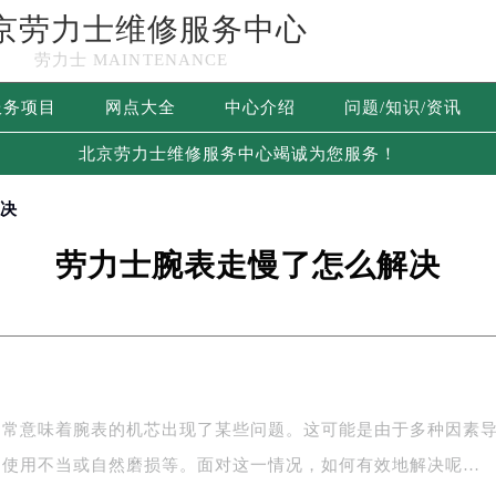
京劳力士维修服务中心
劳力士 MAINTENANCE
服务项目
网点大全
中心介绍
问题/知识/资讯
北京劳力士维修服务中心竭诚为您服务！
解决
劳力士腕表走慢了怎么解决
通常意味着腕表的机芯出现了某些问题。这可能是由于多种因素
、使用不当或自然磨损等。面对这一情况，如何有效地解决呢…