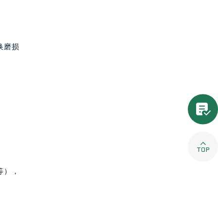
换磨损


等），