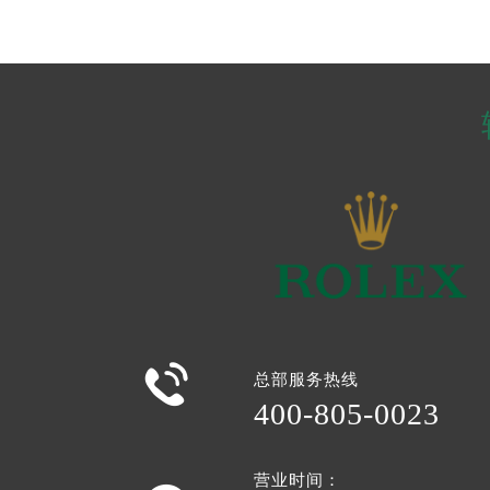

总部服务热线
400-805-0023
营业时间：