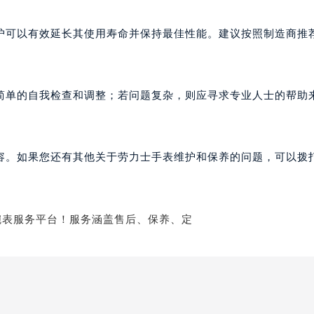
护可以有效延长其使用寿命并保持最佳性能。建议按照制造商推
简单的自我检查和调整；若问题复杂，则应寻求专业人士的帮助
容。如果您还有其他关于劳力士手表维护和保养的问题，可以拨