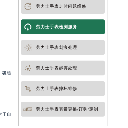
劳力士手表走时问题维修
劳力士手表检测服务
劳力士手表划痕处理
劳力士手表起雾处理
、磁场
劳力士手表摔坏维修
劳力士手表表带更换/订购/定制
对于自