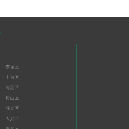
容
东城区
丰台区
海淀区
房山区
顺义区
大兴区