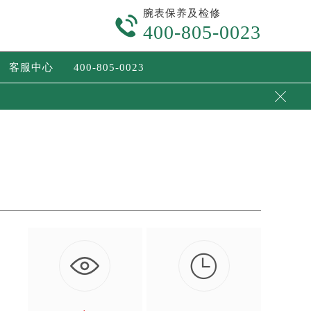
腕表保养及检修

400-805-0023
客服中心
400-805-0023


导