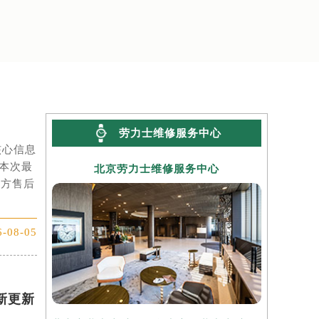
劳力士维修服务中心
核心信息
为本次最
北京劳力士维修服务中心
官方售后
6-08-05
新更新