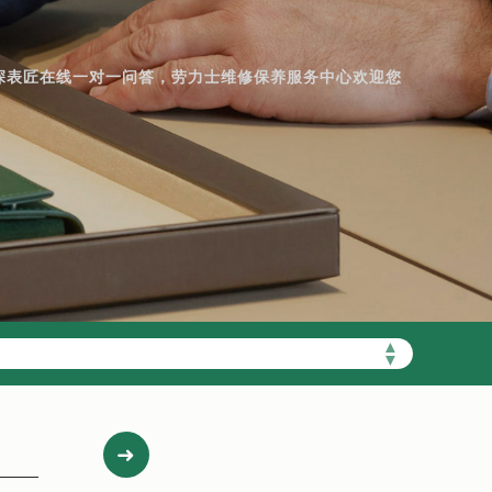
深表匠在线一对一问答，劳力士维修保养服务中心欢迎您
▲
▼