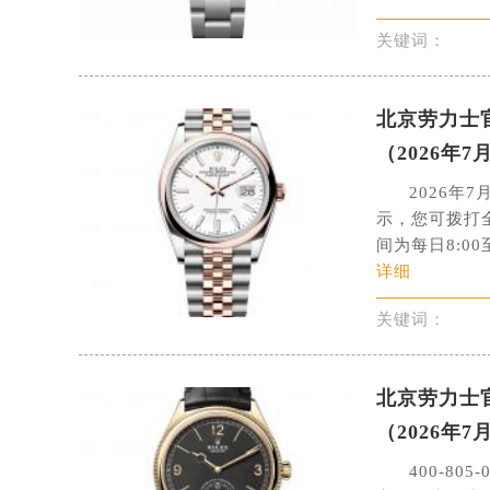
关键词：
北京劳力士
（2026年7
2026
示，您可拨打全
间为每日8:00
详细
关键词：
北京劳力士
（2026年7
400-8