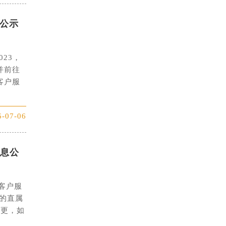
公示
023，
并前往
客户服
6-07-06
信息公
客户服
心的直属
变更，如