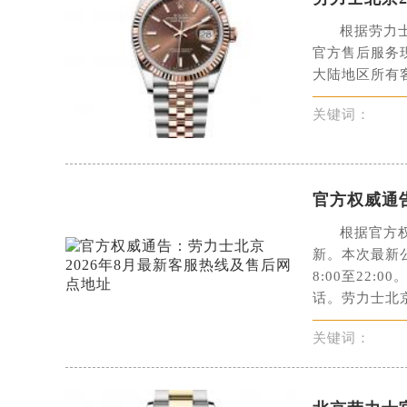
根据劳力
官方售后服务现
大陆地区所有客
关键词：
官方权威通
根据官方
新。本次最新公
8:00至22
话。劳力士北京
关键词：