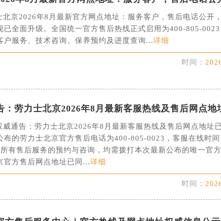
士北京2026年8月最新官方网点地址：服务客户，售后电话公开
已全面升级。全国统一官方售后热线正式启用为400-805-002
户服务、技术咨询、保养预约及进度查询...
详细
时间：
202
告：劳力士北京2026年8月最新客服热线及售后网点地
权威通告：劳力士北京2026年8月最新客服热线及售后网点地址
布的劳力士北京官方售后电话为400-805-0023，客服在线时
:00。所有售后服务的预约与咨询，均需拨打本次最新公布的唯一官
官方售后网点地址已同...
详细
时间：
202