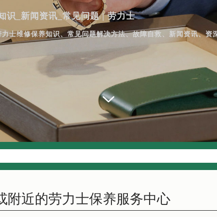
知识_新闻资讯_常见问题 | 劳力士
劳力士维修保养知识、常见问题解决方法、故障自救、新闻资讯、资