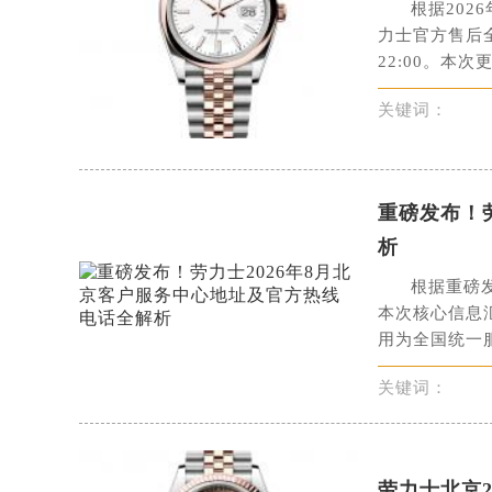
根据20
力士官方售后全
22:00。本
关键词：
重磅发布！
析
根据重磅
本次核心信息
用为全国统一服务
关键词：
劳力士北京