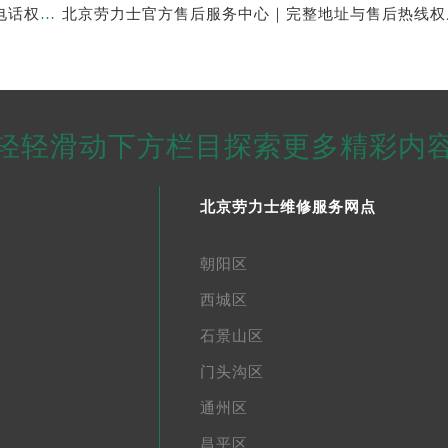
北京劳力士官方售后服务中心｜最新官方地址及服务电话权威信息公示（2026年7月最新）
轻轻滑动下方栏目探索更多精彩内
北京劳力士维修服务网点
朝阳区
西城区
石景山区
门头沟区
通州区
昌平区