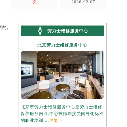
次
2026-02-07
要的。
劳力士维修服务中心
北京劳力士维修服务中心
北京市劳力士维修服务中心是劳力士维修
保养服务网点,中心技师均接受国外化标准
的职业培训....
详情 >