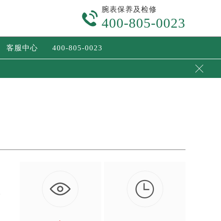
腕表保养及检修

400-805-0023
客服中心
400-805-0023


握