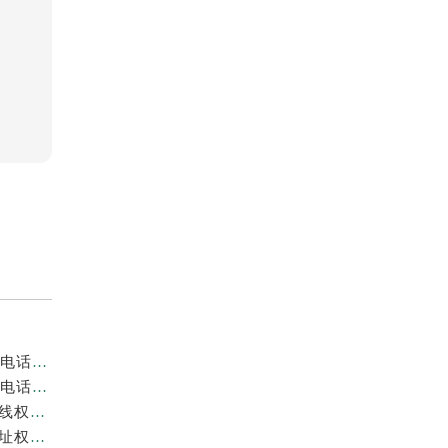
北京劳力士官方售后服务中心｜官方地址及24小时售后电话权威信息公示（2026年7月最新）
北京劳力士官方售后服务中心｜维修地址与24小时服务电话权威信息公示（2026年7月最新）
北京劳力士官方售后服务中心｜最新电话和官方售后热线权威信息公示（2026年7月最新）
北京劳力士官方售后服务中心｜最新热线及官方维修地址权威信息公示（2026年7月最新）