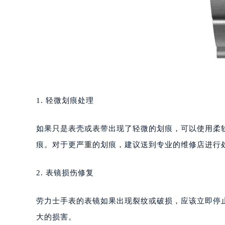
1. 轻微划痕处理
如果只是表壳或表带出现了轻微的划痕，可以使用柔
痕。对于更严重的划痕，建议送到专业的维修店进行
2. 表镜损伤修复
劳力士手表的表镜如果出现裂纹或破损，应该立即停
大的损害。