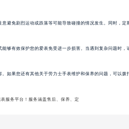
注意避免剧烈运动或跌落等可能导致碰撞的情况发生。同时，定
式能够有效保护您的爱表免受进一步损害。当遇到复杂问题时，
容。如果您还有其他关于劳力士手表维护和保养的问题，可以拨