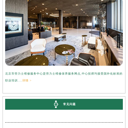
北京市劳力士维修服务中心是劳力士维修保养服务网点,中心技师均接受国外化标准的
职业培训....
详情 >
常见问题