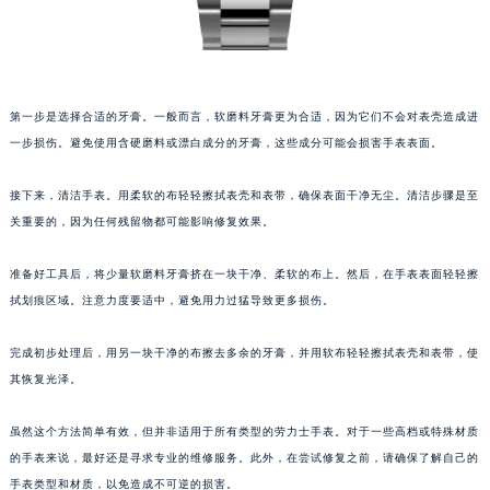
第一步是选择合适的牙膏。一般而言，软磨料牙膏更为合适，因为它们不会对表壳造成进
一步损伤。避免使用含硬磨料或漂白成分的牙膏，这些成分可能会损害手表表面。
接下来，清洁手表。用柔软的布轻轻擦拭表壳和表带，确保表面干净无尘。清洁步骤是至
关重要的，因为任何残留物都可能影响修复效果。
准备好工具后，将少量软磨料牙膏挤在一块干净、柔软的布上。然后，在手表表面轻轻擦
拭划痕区域。注意力度要适中，避免用力过猛导致更多损伤。
完成初步处理后，用另一块干净的布擦去多余的牙膏，并用软布轻轻擦拭表壳和表带，使
其恢复光泽。
虽然这个方法简单有效，但并非适用于所有类型的劳力士手表。对于一些高档或特殊材质
的手表来说，最好还是寻求专业的维修服务。此外，在尝试修复之前，请确保了解自己的
手表类型和材质，以免造成不可逆的损害。