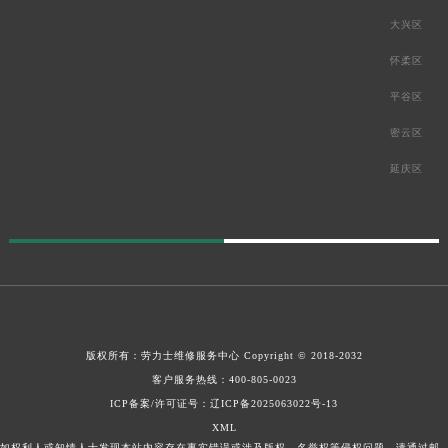
大兴区
怀柔区
平谷区
密云区
延庆区
版权所有：
劳力士维修服务中心
Copyright © 2018-2032
客户服务热线：
400-805-0023
ICP备案/许可证号：辽ICP备2025063022号-13
XML
如权利人或知情人士发现本站内容存在事实错误或涉及版权、名誉权等侵权问题，请通过邮