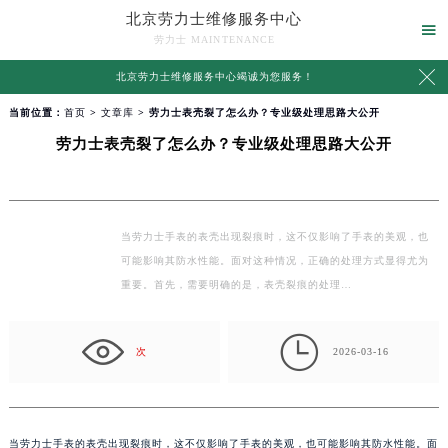
北京劳力士维修服务中心

劳力士 MAINTENANCE

北京劳力士维修服务中心竭诚为您服务！
当前位置：
首页
>
文章库
> 劳力士表壳裂了怎么办？专业级处理思路大公开
劳力士表壳裂了怎么办？专业级处理思路大公开
当劳力士手表的表壳出现裂痕时，这不仅影响了手表的美观，也
可能影响其防水性能。面对这种情况，正确的处理方式显得尤为
重要。首先，需要明确的是，表壳裂痕的处理…

次
2026-03-16
当劳力士手表的表壳出现裂痕时，这不仅影响了手表的美观，也可能影响其防水性能。面