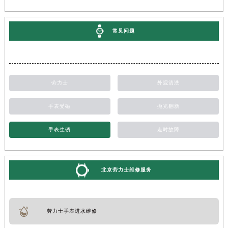
常见问题
劳力士
外观清洗
手表受磁
抛光翻新
手表生锈
走时故障
北京劳力士维修服务
劳力士手表进水维修