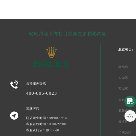
轻轻滑动下方栏目探索更多精彩内容
北京劳力士
朝阳区
东城区

总部服务热线
西城区
400-805-0023

丰台区
营业时间：
石景山区


门店营业时间：09:00-19:30
海淀区
客服在线时间：8:00-22:00
客服及门店节假日不休
门头沟区