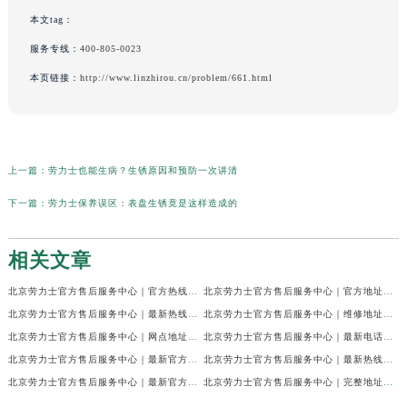
本文tag：
服务专线：
400-805-0023
本页链接：
http://www.linzhirou.cn/problem/661.html
上一篇：
劳力士也能生病？生锈原因和预防一次讲清
下一篇：
劳力士保养误区：表盘生锈竟是这样造成的
相关文章
北京劳力士官方售后服务中心｜官方热线及网点地址权威信息公示（2026年7月最新）
北京劳力士官方售后服务中心｜官方地址及24小时售后电话权威信息公示（2026年7月最新）
北京劳力士官方售后服务中心｜最新热线和全部网点地址权威信息公示（2026年7月最新）
北京劳力士官方售后服务中心｜维修地址与24小时服务电话权威信息公示（2026年7月最新）
北京劳力士官方售后服务中心｜网点地址及售后服务热线权威信息公示（2026年7月最新）
北京劳力士官方售后服务中心｜最新电话和官方售后热线权威信息公示（2026年7月最新）
北京劳力士官方售后服务中心｜最新官方地址和全部热线权威信息公示（2026年7月最新）
北京劳力士官方售后服务中心｜最新热线及官方维修地址权威信息公示（2026年7月最新）
北京劳力士官方售后服务中心｜最新官方地址及服务电话权威信息公示（2026年7月最新）
北京劳力士官方售后服务中心｜完整地址与售后热线权威信息公示（2026年6月最新）