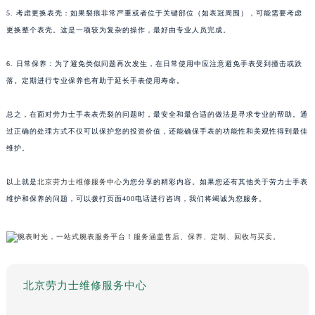
5. 考虑更换表壳：如果裂痕非常严重或者位于关键部位（如表冠周围），可能需要考虑
更换整个表壳。这是一项较为复杂的操作，最好由专业人员完成。
6. 日常保养：为了避免类似问题再次发生，在日常使用中应注意避免手表受到撞击或跌
落。定期进行专业保养也有助于延长手表使用寿命。
总之，在面对劳力士手表表壳裂的问题时，最安全和最合适的做法是寻求专业的帮助。通
过正确的处理方式不仅可以保护您的投资价值，还能确保手表的功能性和美观性得到最佳
维护。
以上就是
北京劳力士维修服务中心
为您分享的精彩内容。如果您还有其他关于劳力士手表
维护和保养的问题，可以拨打页面400电话进行咨询，我们将竭诚为您服务。
北京劳力士维修服务中心