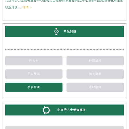
北京市劳力士维修服务中心是劳力士维修保养服务网点,中心技师均接受国外化标准的
职业培训....
详情 >
常见问题
劳力士
外观清洗
手表受磁
抛光翻新
手表生锈
走时故障
北京劳力士维修服务