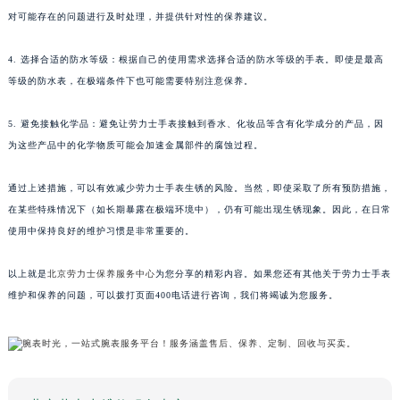
对可能存在的问题进行及时处理，并提供针对性的保养建议。
4. 选择合适的防水等级：根据自己的使用需求选择合适的防水等级的手表。即使是最高
等级的防水表，在极端条件下也可能需要特别注意保养。
5. 避免接触化学品：避免让劳力士手表接触到香水、化妆品等含有化学成分的产品，因
为这些产品中的化学物质可能会加速金属部件的腐蚀过程。
通过上述措施，可以有效减少劳力士手表生锈的风险。当然，即使采取了所有预防措施，
在某些特殊情况下（如长期暴露在极端环境中），仍有可能出现生锈现象。因此，在日常
使用中保持良好的维护习惯是非常重要的。
以上就是
北京劳力士保养服务中心
为您分享的精彩内容。如果您还有其他关于劳力士手表
维护和保养的问题，可以拨打页面400电话进行咨询，我们将竭诚为您服务。