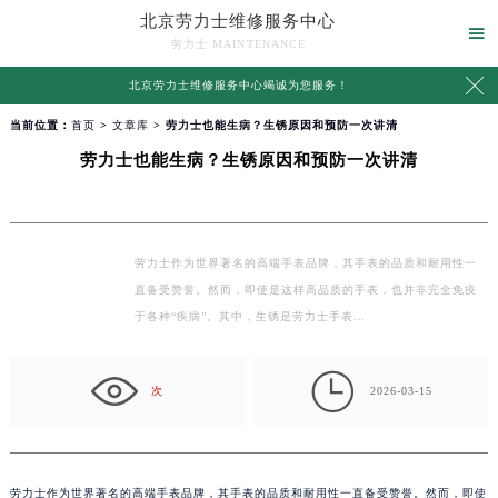
北京劳力士维修服务中心

劳力士 MAINTENANCE

北京劳力士维修服务中心竭诚为您服务！
当前位置：
首页
>
文章库
> 劳力士也能生病？生锈原因和预防一次讲清
劳力士也能生病？生锈原因和预防一次讲清
劳力士作为世界著名的高端手表品牌，其手表的品质和耐用性一
直备受赞誉。然而，即使是这样高品质的手表，也并非完全免疫
于各种“疾病”。其中，生锈是劳力士手表…

次
2026-03-15
劳力士作为世界著名的高端手表品牌，其手表的品质和耐用性一直备受赞誉。然而，即使