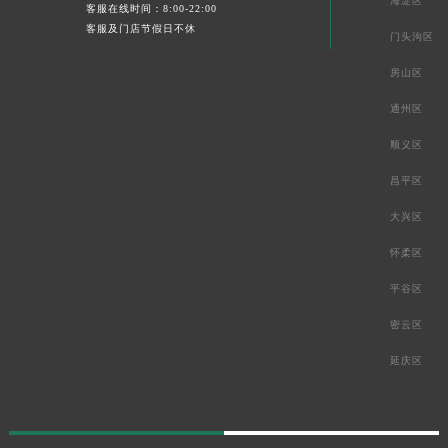
海淀区
客服在线时间：8:00-22:00
客服及门店节假日不休
门头沟区
房山区
通州区
顺义区
昌平区
大兴区
怀柔区
平谷区
密云区
延庆区