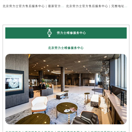
北京劳力士官方售后服务中心｜最新官方地址及服务电话权威信息公示（2026年7月最新）
北京劳力士官方售后服务中心｜完整地址与售后热线权威信息公示（2026年6月最新）
劳力士维修服务中心
北京劳力士维修服务中心