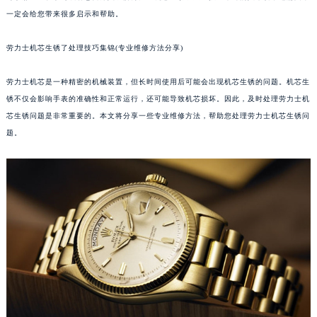
一定会给您带来很多启示和帮助。
劳力士机芯生锈了处理技巧集锦(专业维修方法分享)
劳力士机芯是一种精密的机械装置，但长时间使用后可能会出现机芯生锈的问题。机芯生
锈不仅会影响手表的准确性和正常运行，还可能导致机芯损坏。因此，及时处理劳力士机
芯生锈问题是非常重要的。本文将分享一些专业维修方法，帮助您处理劳力士机芯生锈问
题。