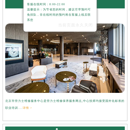
劳力士维修服务中心
客服在线时间：8:00-22:00
温馨提示：为节省您的时间，建议尽早预约可
免排队，非在线时间的预约将在客服上线后联
北京劳力士维修服务中心
系您
当前页面永久关闭
北京市劳力士维修服务中心是劳力士维修保养服务网点,中心技师均接受国外化标准的
职业培训....
详情 >