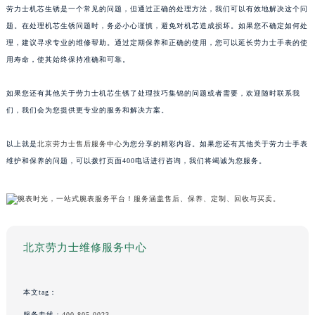
劳力士机芯生锈是一个常见的问题，但通过正确的处理方法，我们可以有效地解决这个问
题。在处理机芯生锈问题时，务必小心谨慎，避免对机芯造成损坏。如果您不确定如何处
理，建议寻求专业的维修帮助。通过定期保养和正确的使用，您可以延长劳力士手表的使
用寿命，使其始终保持准确和可靠。
如果您还有其他关于劳力士机芯生锈了处理技巧集锦的问题或者需要，欢迎随时联系我
们，我们会为您提供更专业的服务和解决方案。
以上就是
北京劳力士售后服务中心
为您分享的精彩内容。如果您还有其他关于劳力士手表
维护和保养的问题，可以拨打页面400电话进行咨询，我们将竭诚为您服务。
北京劳力士维修服务中心
本文tag：
服务专线：
400-805-0023