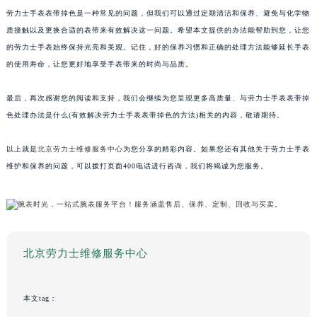
劳力士手表表带掉色是一种常见的问题，但我们可以通过定期清洁和保养、避免与化学物
质接触以及更换合适的表带来有效解决这一问题。希望本文提供的办法能帮助到您，让您
的劳力士手表始终保持光亮和美观。记住，好的保养习惯和正确的处理方法能够延长手表
的使用寿命，让您更好地享受手表带来的时尚与品质。
最后，再次感谢您的阅读和支持，我们会继续为您呈现更多高质量、与劳力士手表表带掉
色处理办法是什么(有效解决劳力士手表表带掉色的方法)相关的内容，敬请期待。
以上就是
北京劳力士维修服务中心
为您分享的精彩内容。如果您还有其他关于劳力士手表
维护和保养的问题，可以拨打页面400电话进行咨询，我们将竭诚为您服务。
北京劳力士维修服务中心
本文tag：