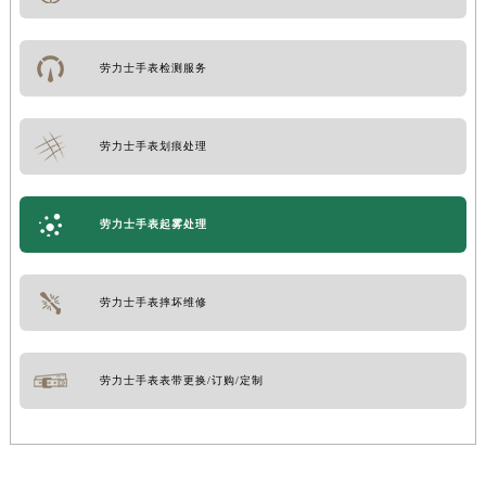
劳力士手表检测服务
劳力士手表划痕处理
劳力士手表起雾处理
劳力士手表摔坏维修
劳力士手表表带更换/订购/定制