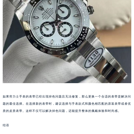
如果劳力士手表的表带已经出现掉色问题且无法修复，那么更换一个合适的表带是解决问
题的最佳选择。在选择新的表带时，建议选择与手表款式和颜色相匹配的原装表带或者优
质的皮质表带。这样不仅可以解决掉色问题，还能提升整体的佩戴体验和时尚感。
结语