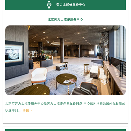
劳力士维修服务中心
北京劳力士维修服务中心
北京市劳力士维修服务中心是劳力士维修保养服务网点,中心技师均接受国外化标准的
职业培训....
详情 >