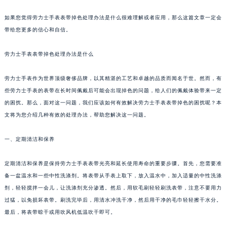
如果您觉得劳力士手表表带掉色处理办法是什么很难理解或者应用，那么这篇文章一定会
带给您更多的信心和自信。
劳力士手表表带掉色处理办法是什么
劳力士手表作为世界顶级奢侈品牌，以其精湛的工艺和卓越的品质而闻名于世。然而，有
些劳力士手表的表带在长时间佩戴后可能会出现掉色的问题，给人们的佩戴体验带来一定
的困扰。那么，面对这一问题，我们应该如何有效解决劳力士手表表带掉色的困扰呢？本
文将为您介绍几种有效的处理办法，帮助您解决这一问题。
一、定期清洁和保养
定期清洁和保养是保持劳力士手表表带光亮和延长使用寿命的重要步骤。首先，您需要准
备一盆温水和一些中性洗涤剂。将表带从手表上取下，放入温水中，加入适量的中性洗涤
剂，轻轻搅拌一会儿，让洗涤剂充分渗透。然后，用软毛刷轻轻刷洗表带，注意不要用力
过猛，以免损坏表带。刷洗完毕后，用清水冲洗干净，然后用干净的毛巾轻轻擦干水分。
最后，将表带晾干或用吹风机低温吹干即可。