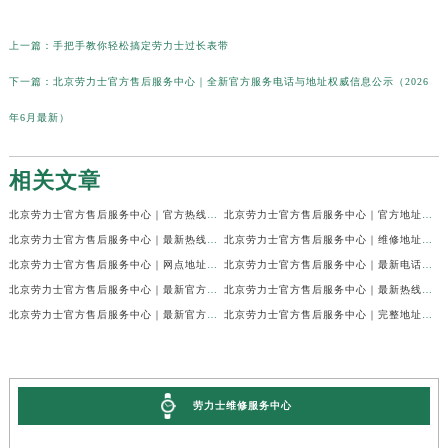
上一篇：
手把手教你轻松搞定劳力士过长表带
下一篇：
北京劳力士官方售后服务中心｜全新官方服务电话与地址权威信息公示（2026
年6月最新）
相关文章
北京劳力士官方售后服务中心｜官方热线及网点地址权威信息公示（2026年7月最新）
北京劳力士官方售后服务中心｜官方地址及24小时售后电话权威信息公示（2026年7月最新）
北京劳力士官方售后服务中心｜最新热线和全部网点地址权威信息公示（2026年7月最新）
北京劳力士官方售后服务中心｜维修地址与24小时服务电话权威信息公示（2026年7月最新）
北京劳力士官方售后服务中心｜网点地址及售后服务热线权威信息公示（2026年7月最新）
北京劳力士官方售后服务中心｜最新电话和官方售后热线权威信息公示（2026年7月最新）
北京劳力士官方售后服务中心｜最新官方地址和全部热线权威信息公示（2026年7月最新）
北京劳力士官方售后服务中心｜最新热线及官方维修地址权威信息公示（2026年7月最新）
北京劳力士官方售后服务中心｜最新官方地址及服务电话权威信息公示（2026年7月最新）
北京劳力士官方售后服务中心｜完整地址与售后热线权威信息公示（2026年6月最新）
劳力士维修服务中心