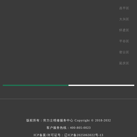
昌平区
大兴区
怀柔区
平谷区
密云区
延庆区
版权所有：
劳力士维修服务中心
Copyright © 2018-2032
客户服务热线：
400-805-0023
ICP备案/许可证号：辽ICP备2025063022号-13