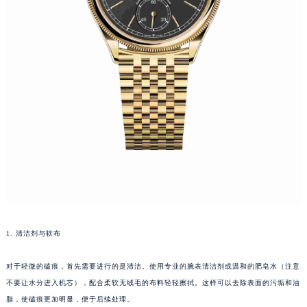
1. 清洁剂与软布
对于轻微的磕痕，首先需要进行的是清洁。使用专业的腕表清洁剂或温和的肥皂水（注意
不要让水分进入机芯），配合柔软无绒毛的布料轻轻擦拭。这样可以去除表面的污垢和油
脂，使磕痕更加明显，便于后续处理。