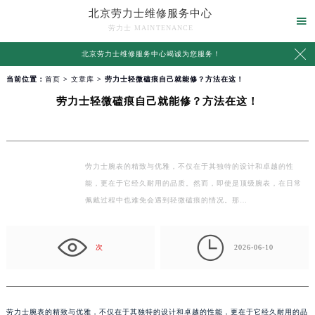
北京劳力士维修服务中心

劳力士 MAINTENANCE

北京劳力士维修服务中心竭诚为您服务！
当前位置：
首页
>
文章库
> 劳力士轻微磕痕自己就能修？方法在这！
劳力士轻微磕痕自己就能修？方法在这！
劳力士腕表的精致与优雅，不仅在于其独特的设计和卓越的性
能，更在于它经久耐用的品质。然而，即使是顶级腕表，在日常
佩戴过程中也难免会遇到轻微磕痕的情况。那…

次
2026-06-10
劳力士腕表的精致与优雅，不仅在于其独特的设计和卓越的性能，更在于它经久耐用的品