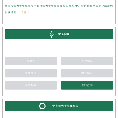
北京市劳力士维修服务中心是劳力士维修保养服务网点,中心技师均接受国外化标准的
职业培训....
详情 >
常见问题
劳力士
外观清洗
手表受磁
抛光翻新
手表生锈
走时故障
北京劳力士维修服务