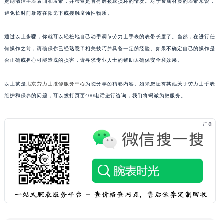
定期清洁手表表面和表带，并检查是否有磨损或损坏的情况。对于金属材质的表带来说，
避免长时间暴露在阳光下或接触腐蚀性物质。
通过以上步骤，你就可以轻松地自己动手调节劳力士手表的表带长度了。当然，在进行任
何操作之前，请确保你已经熟悉了相关技巧并具备一定的经验。如果不确定自己的操作是
否正确或担心可能造成的损害，请寻求专业人士的帮助以确保安全和效果。
以上就是
北京劳力士维修服务中心
为您分享的精彩内容。如果您还有其他关于劳力士手表
维护和保养的问题，可以拨打页面400电话进行咨询，我们将竭诚为您服务。