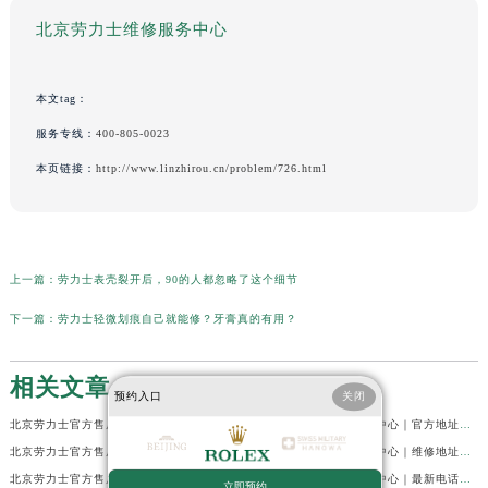
北京劳力士维修服务中心
本文tag：
服务专线：
400-805-0023
本页链接：
http://www.linzhirou.cn/problem/726.html
上一篇：
劳力士表壳裂开后，90的人都忽略了这个细节
下一篇：
劳力士轻微划痕自己就能修？牙膏真的有用？
相关文章
预约入口
关闭
北京劳力士官方售后服务中心｜官方热线及网点地址权威信息公示（2026年7月最新）
北京劳力士官方售后服务中心｜官方地址及24小时售后电话权威信息公示（2026年7月最新）
北京劳力士官方售后服务中心｜最新热线和全部网点地址权威信息公示（2026年7月最新）
北京劳力士官方售后服务中心｜维修地址与24小时服务电话权威信息公示（2026年7月最新）
北京劳力士官方售后服务中心｜网点地址及售后服务热线权威信息公示（2026年7月最新）
北京劳力士官方售后服务中心｜最新电话和官方售后热线权威信息公示（2026年7月最新）
立即预约