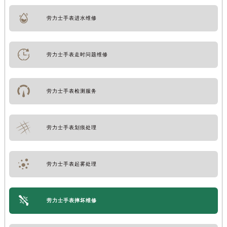
劳力士手表进水维修
劳力士手表走时问题维修
劳力士手表检测服务
劳力士手表划痕处理
劳力士手表起雾处理
劳力士手表摔坏维修