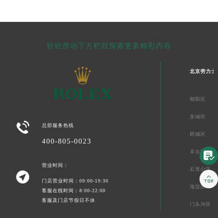
轻轻滑动下方栏目探索更多精彩内容
北京劳力士
朝阳区
东城区

总部服务热线
西城区
400-805-0023
丰台区

营业时间：
石景山区


门店营业时间：09:00-19:30
海淀区
客服在线时间：8:00-22:00
客服及门店节假日不休
门头沟区