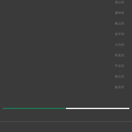
房山区
通州区
顺义区
昌平区
大兴区
怀柔区
平谷区
密云区
延庆区