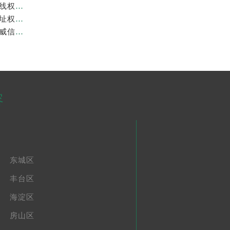
北京劳力士官方售后服务中心｜最新电话和官方售后热线权威信息公示（2026年7月最新）
北京劳力士官方售后服务中心｜最新热线及官方维修地址权威信息公示（2026年7月最新）
北京劳力士官方售后服务中心｜完整地址与售后热线权威信息公示（2026年6月最新）
容
东城区
丰台区
海淀区
房山区