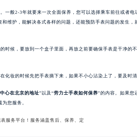
一般2-3年就要来一次全面保养，您可以选择乘车前往或者电
查和维护，能解决各式各样的问题，还能预防手表问题的发生，
的时候，要放到一个盒子里面，再放之前要确保手表是干净的
在化妆的时候先把手表摘下来，如果不小心沾染上了，要及时
中心在北京的地址
”以及“
劳力士手表如何保养
”的内容。如果您
诚为您服务。