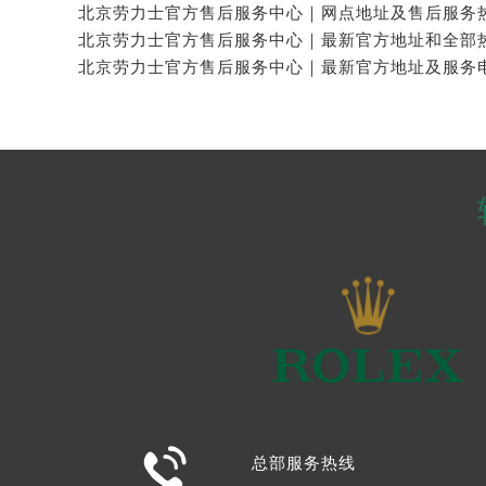

总部服务热线