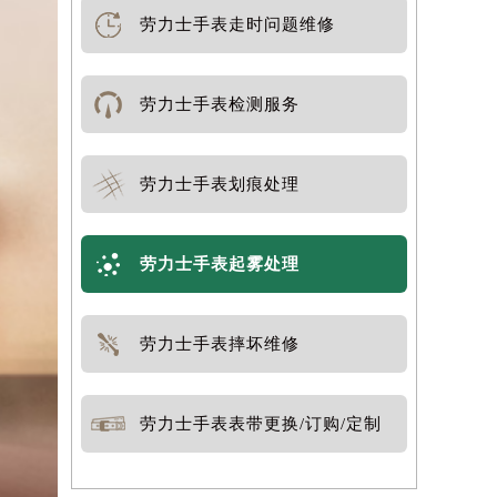
劳力士手表走时问题维修
劳力士手表检测服务
劳力士手表划痕处理
劳力士手表起雾处理
劳力士手表摔坏维修
劳力士手表表带更换/订购/定制