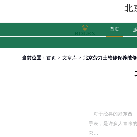
北
首页
当前位置：
首页
>
文章库
> 北京劳力士维修保养维
对于经典的好东西，
手表，是许多人青睐
它…