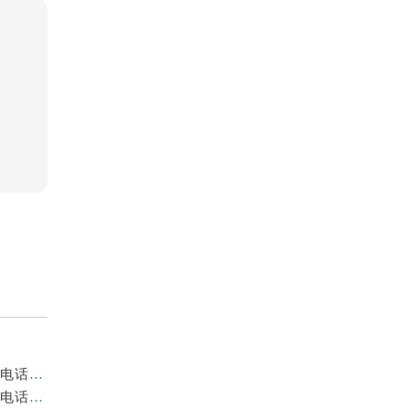
北京劳力士官方售后服务中心｜官方地址及24小时售后电话权威信息公示（2026年7月最新）
北京劳力士官方售后服务中心｜维修地址与24小时服务电话权威信息公示（2026年7月最新）