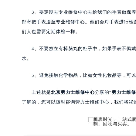
3、要定期去专业维修中心去给我们的手表做保养。
邮寄把手表送至专业维修中心。他们会对手表进行检
们人也需要定期体检一样。
4、不要放在有樟脑丸的柜子中，如果手表不佩戴
水。
5、避免接触化学物品，比如女性化妆品等，可以
上述就是
北京劳力士维修中心
分享的“
劳力士维修
了解的，您可以随时咨询劳力士维修中心，我们将竭