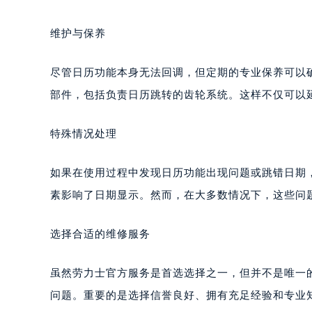
维护与保养
尽管日历功能本身无法回调，但定期的专业保养可以
部件，包括负责日历跳转的齿轮系统。这样不仅可以
特殊情况处理
如果在使用过程中发现日历功能出现问题或跳错日期
素影响了日期显示。然而，在大多数情况下，这些问
选择合适的维修服务
虽然劳力士官方服务是首选选择之一，但并不是唯一
问题。重要的是选择信誉良好、拥有充足经验和专业