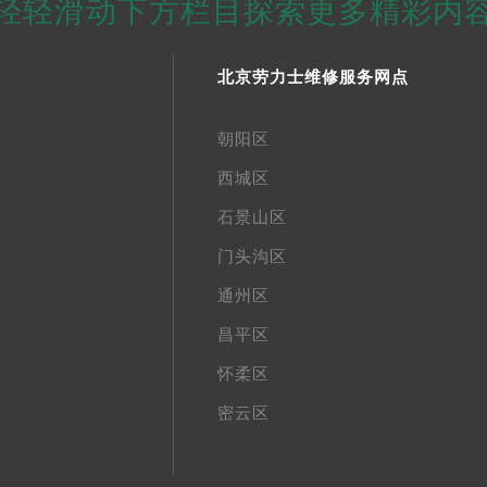
轻轻滑动下方栏目探索更多精彩内
北京劳力士维修服务网点
朝阳区
西城区
石景山区
门头沟区
通州区
昌平区
怀柔区
密云区