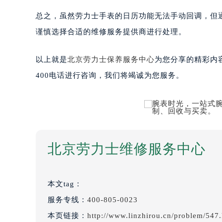
总之，虽然劳力士手表的日历功能无法手动回调，但
谨慎选择合适的维修服务提供商进行处理。
以上就是
北京劳力士保养服务中心
为您分享的精彩内
400电话进行咨询，我们将竭诚为您服务。
北京劳力士维修服务中心
本文tag：
服务专线：
400-805-0023
本页链接：
http://www.linzhirou.cn/problem/547