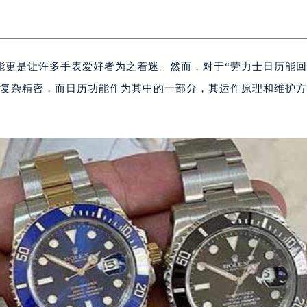
能更是让许多手表爱好者为之着迷。然而，对于“劳力士日历能
芯复杂精密，而日历功能作为其中的一部分，其运作原理和维护