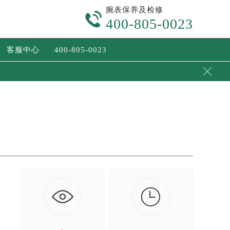
腕表保养及检修

400-805-0023
客服中心
400-805-0023

