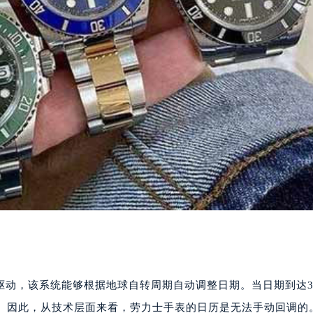
驱动，该系统能够根据地球自转周期自动调整日期。当日期到达3
天。因此，从技术层面来看，劳力士手表的日历是无法手动回调的