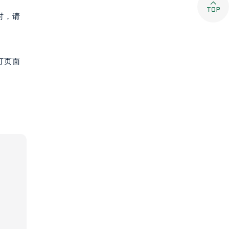

时，请
打页面