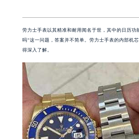
劳力士手表以其精准和耐用闻名于世，其中的日历功
吗”这一问题，答案并不简单。劳力士手表的内部机
得深入了解。