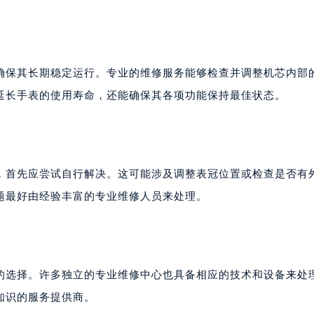
确保其长期稳定运行。专业的维修服务能够检查并调整机芯内部
延长手表的使用寿命，还能确保其各项功能保持最佳状态。
，首先应尝试自行解决。这可能涉及调整表冠位置或检查是否有
题最好由经验丰富的专业维修人员来处理。
的选择。许多独立的专业维修中心也具备相应的技术和设备来处
知识的服务提供商。