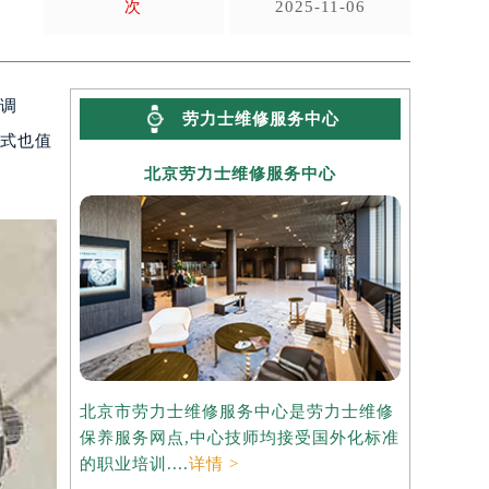
次
2025-11-06
回调
劳力士维修服务中心
方式也值
北京劳力士维修服务中心
北京市劳力士维修服务中心是劳力士维修
保养服务网点,中心技师均接受国外化标准
的职业培训....
详情 >