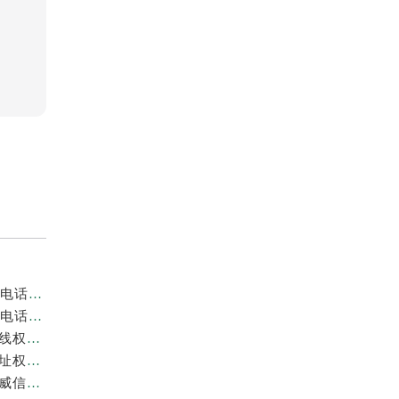
北京劳力士官方售后服务中心｜官方地址及24小时售后电话权威信息公示（2026年7月最新）
北京劳力士官方售后服务中心｜维修地址与24小时服务电话权威信息公示（2026年7月最新）
北京劳力士官方售后服务中心｜最新电话和官方售后热线权威信息公示（2026年7月最新）
北京劳力士官方售后服务中心｜最新热线及官方维修地址权威信息公示（2026年7月最新）