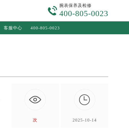
腕表保养及检修

400-805-0023
客服中心
400-805-0023


有
…
次
2025-10-14