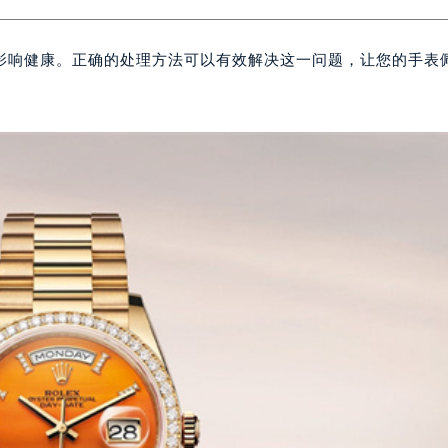
影响健康。正确的处理方法可以有效解决这一问题，让您的手表
。