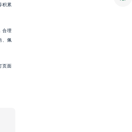
等积累
，合理
尚、佩
打页面