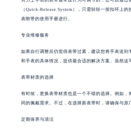
劳力士手表的表带通常设计为可调节的，您可以通过
（Quick-Release System），只需轻轻
表附带的使用手册进行。
专业维修服务
如果自行调整后仍觉得表带过紧，建议您将手表送到
和手表的具体情况，提供最合适的解决方案。虽然这
表带材质的选择
有时候，更换表带材质也是一个不错的选择。例如，
同的佩戴需求。不过，在选择新表带时，请确保与原
定期保养与清洁