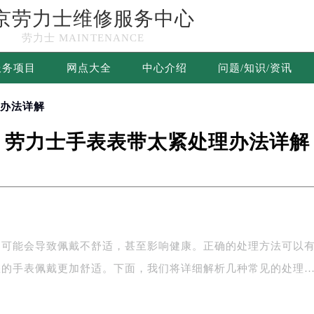
京劳力士维修服务中心
劳力士 MAINTENANCE
服务项目
网点大全
中心介绍
问题/知识/资讯
北京劳力士维修服务中心竭诚为您服务！
理办法详解
劳力士手表表带太紧处理办法详解
，可能会导致佩戴不舒适，甚至影响健康。正确的处理方法可以
您的手表佩戴更加舒适。下面，我们将详细解析几种常见的处理