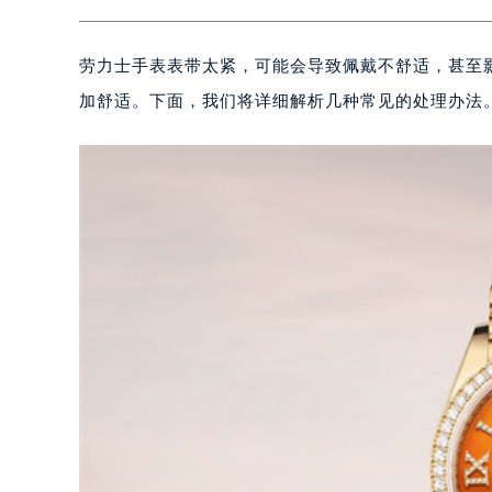
劳力士手表表带太紧，可能会导致佩戴不舒适，甚至
加舒适。下面，我们将详细解析几种常见的处理办法