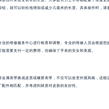
调整扣环来改变表带的长度。大多数劳力士手表都配备了快速更
一按扣环上的按钮，就可以轻松地增加或减少几毫米的长度。具体操作时，请
专业的维修服务中心进行检查和调整。专业的维修人员会根据您
可能需要支付一定的费用，但确保了手表的安全和美观。
将金属表带换成皮质或橡胶表带，不仅可以改变外观风格，还能
厂配件相匹配，并考虑到材质对皮肤的友好性。