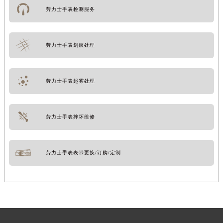
劳力士手表检测服务
劳力士手表划痕处理
劳力士手表起雾处理
劳力士手表摔坏维修
劳力士手表表带更换/订购/定制