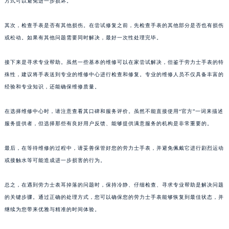
方式可以避免进一步损坏。
其次，检查手表是否有其他损伤。在尝试修复之前，先检查手表的其他部分是否也有损伤
或松动。如果有其他问题需要同时解决，最好一次性处理完毕。
接下来是寻求专业帮助。虽然一些基本的维修可以在家尝试解决，但鉴于劳力士手表的特
殊性，建议将手表送到专业的维修中心进行检查和修复。专业的维修人员不仅具备丰富的
经验和专业知识，还能确保维修质量。
在选择维修中心时，请注意查看其口碑和服务评价。虽然不能直接使用“官方”一词来描述
服务提供者，但选择那些有良好用户反馈、能够提供满意服务的机构是非常重要的。
最后，在等待维修的过程中，请妥善保管好您的劳力士手表，并避免佩戴它进行剧烈运动
或接触水等可能造成进一步损害的行为。
总之，在遇到劳力士表耳掉落的问题时，保持冷静、仔细检查、寻求专业帮助是解决问题
的关键步骤。通过正确的处理方式，您可以确保您的劳力士手表能够恢复到最佳状态，并
继续为您带来优雅与精准的时间体验。