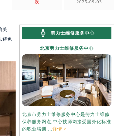
次
2025-09-03
响美
劳力士维修服务中心
以避免
北京劳力士维修服务中心
北京市劳力士维修服务中心是劳力士维修
保养服务网点,中心技师均接受国外化标准
的职业培训....
详情 >