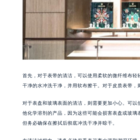
首先，对于表带的清洁，可以使用柔软的微纤维布轻
干净的水冲洗干净，并用软布擦干。对于皮质表带，
对于表盘和玻璃表面的清洁，则需要更加小心。可以
他化学溶剂的产品，因为这些可能会损害表盘或玻璃
但务必确保在擦拭后彻底冲洗干净并晾干。