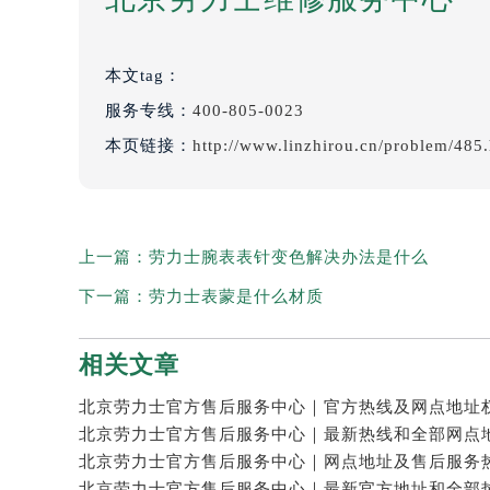
本文tag：
服务专线：
400-805-0023
本页链接：
http://www.linzhirou.cn/problem/485
上一篇：
劳力士腕表表针变色解决办法是什么
下一篇：
劳力士表蒙是什么材质
相关文章