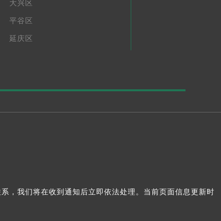
大兴区
平谷区
延庆区
我们联系，我们将在收到通知后立即依法处理。当前页面信息更新时