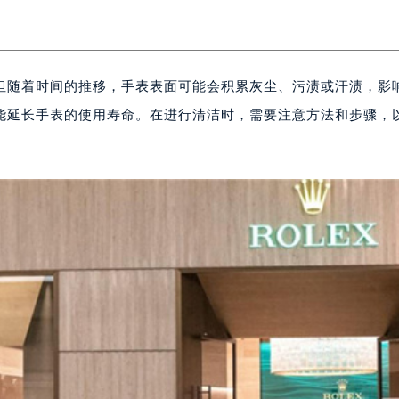
但随着时间的推移，手表表面可能会积累灰尘、污渍或汗渍，影
能延长手表的使用寿命。在进行清洁时，需要注意方法和步骤，