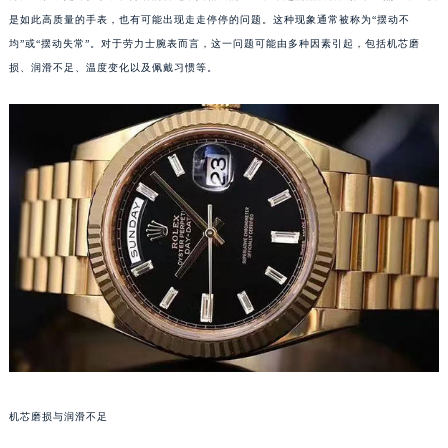
是如此高质量的手表，也有可能出现走走停停的问题。这种现象通常被称为“摆动不
均”或“摆动失常”。对于劳力士腕表而言，这一问题可能由多种因素引起，包括机芯磨
损、润滑不足、温度变化以及佩戴习惯等。
机芯磨损与润滑不足