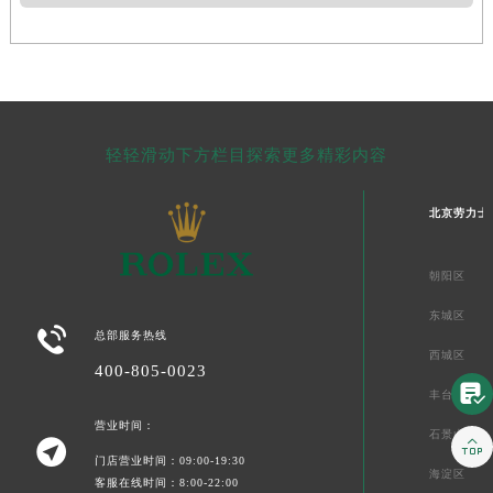
轻轻滑动下方栏目探索更多精彩内容
北京劳力士
朝阳区
东城区

总部服务热线
西城区
400-805-0023

丰台区
营业时间：
石景山区


门店营业时间：09:00-19:30
海淀区
客服在线时间：8:00-22:00