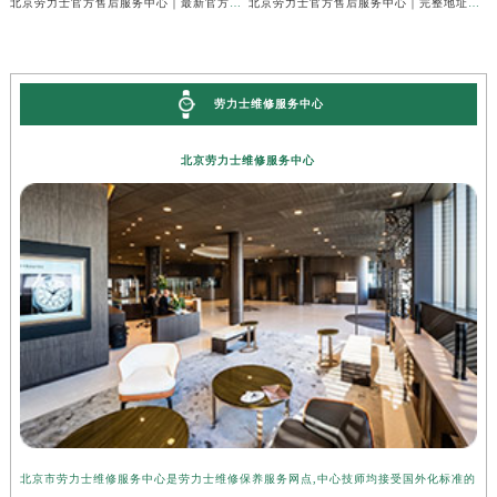
北京劳力士官方售后服务中心｜最新官方地址及服务电话权威信息公示（2026年7月最新）
北京劳力士官方售后服务中心｜完整地址与售后热线权威信息公示（2026年6月最新）
劳力士维修服务中心
北京劳力士维修服务中心
北京市劳力士维修服务中心是劳力士维修保养服务网点,中心技师均接受国外化标准的