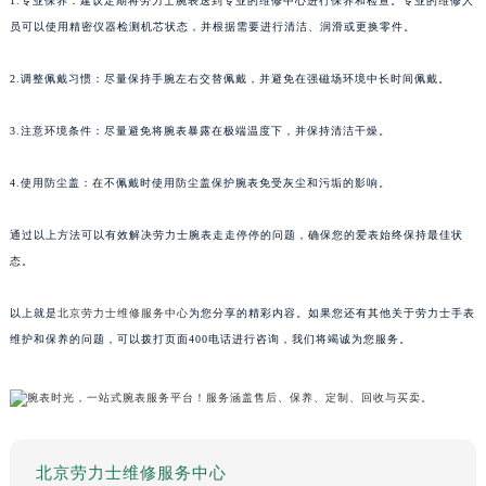
1.专业保养：建议定期将劳力士腕表送到专业的维修中心进行保养和检查。专业的维修人
员可以使用精密仪器检测机芯状态，并根据需要进行清洁、润滑或更换零件。
2.调整佩戴习惯：尽量保持手腕左右交替佩戴，并避免在强磁场环境中长时间佩戴。
3.注意环境条件：尽量避免将腕表暴露在极端温度下，并保持清洁干燥。
4.使用防尘盖：在不佩戴时使用防尘盖保护腕表免受灰尘和污垢的影响。
通过以上方法可以有效解决劳力士腕表走走停停的问题，确保您的爱表始终保持最佳状
态。
以上就是
北京劳力士维修服务中心
为您分享的精彩内容。如果您还有其他关于劳力士手表
维护和保养的问题，可以拨打页面400电话进行咨询，我们将竭诚为您服务。
北京劳力士维修服务中心