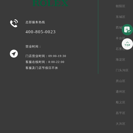
朝阳区
东城区

总部服务热线
西城区

400-805-0023
丰台区

营业时间：
石景山区

门店营业时间：09:00-19:30
海淀区
客服在线时间：8:00-22:00
客服及门店节假日不休
门头沟区
房山区
通州区
顺义区
昌平区
大兴区