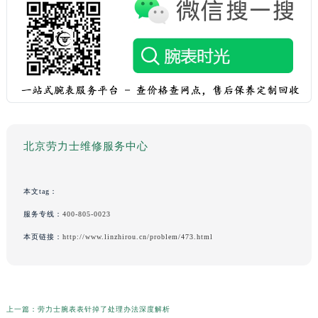
北京劳力士维修服务中心
本文tag：
服务专线：
400-805-0023
本页链接：
http://www.linzhirou.cn/problem/473.html
上一篇：
劳力士腕表表针掉了处理办法深度解析