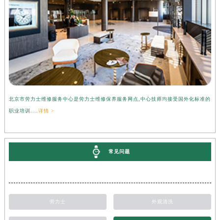
北京市劳力士维修服务中心是劳力士维修保养服务网点,中心技师均接受国外化标准的
职业培训....
详情 >
常见问题
劳力士
外观清洗