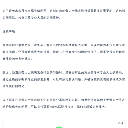
为了避免未来再次出现类似问题，定期对您的劳力士腕表进行保养是非常重要的。这包括
定期清洁、检查以及专业人员的定期维护。
注意事项
在尝试自行修复之前，请务必了解自己的知识和技能是否足够。错误的操作不仅可能无法
解决问题，还可能造成更大的损害。因此，在没有专业知识的情况下，请不要擅自拆解或
修理您的劳力士腕表。
总之，当遇到劳力士腕表发条拧反的问题时，最安全有效的方法是寻求专业人士的帮助。
通过正确的诊断和专业的修复服务，可以有效地解决问题，并确保您的爱表能够继续为您
带来美好的时光。
以上就是
北京劳力士保养服务中心
为您分享的精彩内容。如果您还有其他关于劳力士手表
维护和保养的问题，可以拨打页面400电话进行咨询，我们将竭诚为您服务。