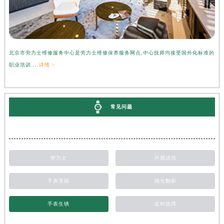
北京市劳力士维修服务中心是劳力士维修保养服务网点,中心技师均接受国外化标准的
职业培训....
详情 >
常见问题
劳力士
外观清洗
手表受磁
抛光翻新
手表生锈
走时故障