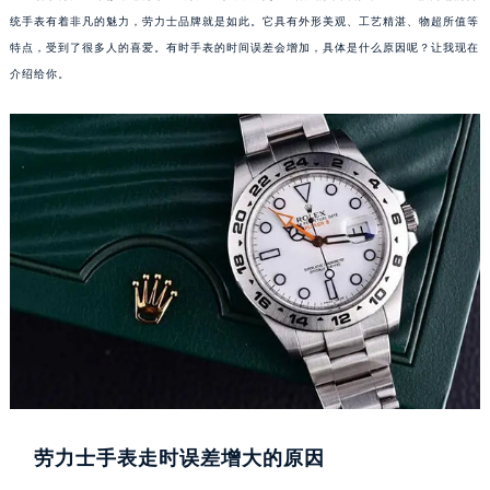
统手表有着非凡的魅力，劳力士品牌就是如此。它具有外形美观、工艺精湛、物超所值等
特点，受到了很多人的喜爱。有时手表的时间误差会增加，具体是什么原因呢？让我现在
介绍给你。
劳力士手表走时误差增大的原因