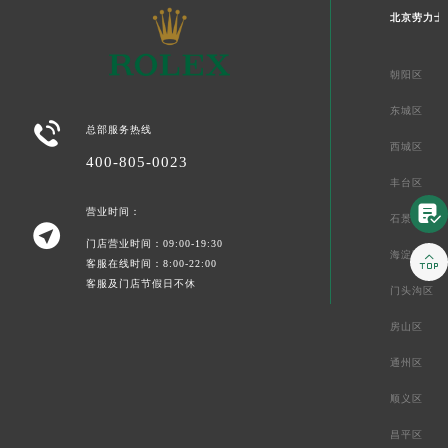
北京劳力士
朝阳区
东城区

总部服务热线
西城区
400-805-0023
丰台区

营业时间：
石景山区

门店营业时间：09:00-19:30
海淀区

客服在线时间：8:00-22:00
客服及门店节假日不休
门头沟区
房山区
通州区
顺义区
昌平区