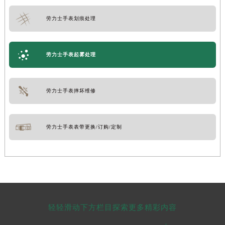
劳力士手表划痕处理
劳力士手表起雾处理
劳力士手表摔坏维修
劳力士手表表带更换/订购/定制
轻轻滑动下方栏目探索更多精彩内容