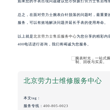
如果您的手表出现问题建议您尽快拨打劳力士售后维修服务
总之，在面对劳力士腕表白针脱落的问题时，最重要
服务，可以有效地解决问题并延长手表的使用寿命。
以上就是
北京劳力士售后服务中心
为您分享的精彩内
400电话进行咨询，我们将竭诚为您服务。
北京劳力士维修服务中心
本文tag：
服务专线：
400-805-0023