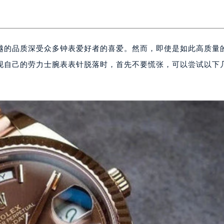
越的品质深受众多钟表爱好者的喜爱。然而，即使是如此高质量
现自己的劳力士腕表表针脱落时，首先不要慌张，可以尝试以下