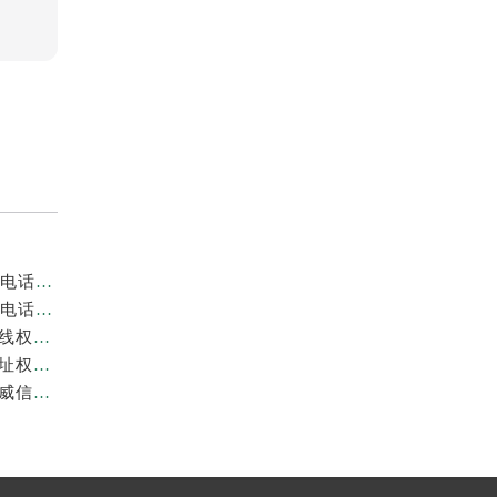
北京劳力士官方售后服务中心｜官方地址及24小时售后电话权威信息公示（2026年7月最新）
北京劳力士官方售后服务中心｜维修地址与24小时服务电话权威信息公示（2026年7月最新）
北京劳力士官方售后服务中心｜最新电话和官方售后热线权威信息公示（2026年7月最新）
北京劳力士官方售后服务中心｜最新热线及官方维修地址权威信息公示（2026年7月最新）
北京劳力士官方售后服务中心｜完整地址与售后热线权威信息公示（2026年6月最新）