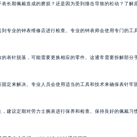
于手表长期佩戴造成的磨损？还是因为受到撞击导致的松动？了解
表送到专业的钟表维修店进行检查。专业的钟表师会使用专门的工
。
导致的表针脱落，可能需要更换相应的零件。这通常需要拆解部分
。
重新固定来解决。专业人员会使用适当的工具和技术来确保表针牢
发生，建议定期对劳力士腕表进行保养和检查。保持良好的佩戴习