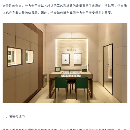
者关注的焦点。劳力士手表以其精湛的工艺和卓越的质量赢得了市场的广泛认可，但市场
上也存在着大量的仿冒品。因此，学会如何辨别真假劳力士手表变得尤为重要。
一、包装与证书