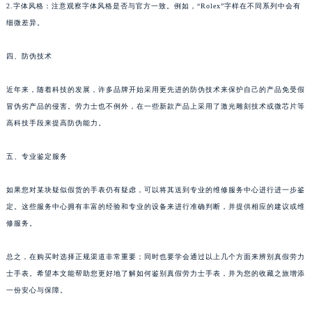
2.字体风格：注意观察字体风格是否与官方一致。例如，“Rolex”字样在不同系列中会有
细微差异。
四、防伪技术
近年来，随着科技的发展，许多品牌开始采用更先进的防伪技术来保护自己的产品免受假
冒伪劣产品的侵害。劳力士也不例外，在一些新款产品上采用了激光雕刻技术或微芯片等
高科技手段来提高防伪能力。
五、专业鉴定服务
如果您对某块疑似假货的手表仍有疑虑，可以将其送到专业的维修服务中心进行进一步鉴
定。这些服务中心拥有丰富的经验和专业的设备来进行准确判断，并提供相应的建议或维
修服务。
总之，在购买时选择正规渠道非常重要；同时也要学会通过以上几个方面来辨别真假劳力
士手表。希望本文能帮助您更好地了解如何鉴别真假劳力士手表，并为您的收藏之旅增添
一份安心与保障。