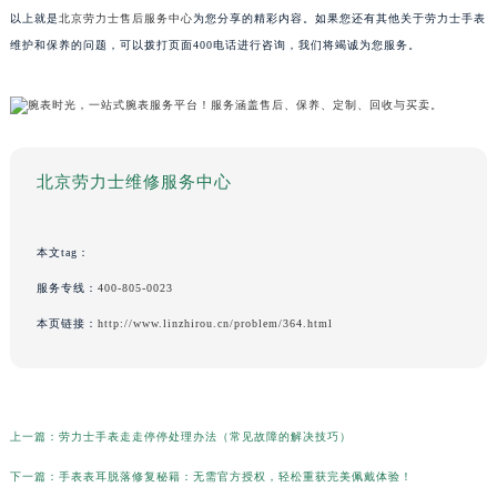
以上就是
北京劳力士售后服务中心
为您分享的精彩内容。如果您还有其他关于劳力士手表
维护和保养的问题，可以拨打页面400电话进行咨询，我们将竭诚为您服务。
北京劳力士维修服务中心
本文tag：
服务专线：
400-805-0023
本页链接：
http://www.linzhirou.cn/problem/364.html
上一篇：
劳力士手表走走停停处理办法（常见故障的解决技巧）
下一篇：
手表表耳脱落修复秘籍：无需官方授权，轻松重获完美佩戴体验！