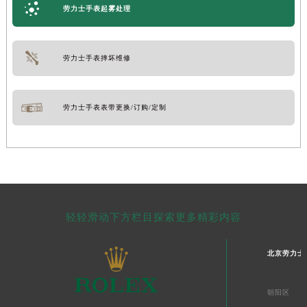
劳力士手表起雾处理
劳力士手表摔坏维修
劳力士手表表带更换/订购/定制
轻轻滑动下方栏目探索更多精彩内容
北京劳力士
朝阳区