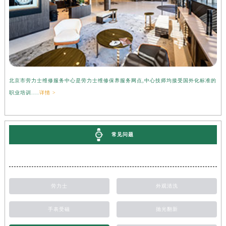
北京市劳力士维修服务中心是劳力士维修保养服务网点,中心技师均接受国外化标准的
职业培训....
详情 >
常见问题
劳力士
外观清洗
手表受磁
抛光翻新