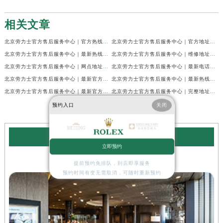
相关文章
北京劳力士官方售后服务中心｜官方热线及网点地址权威信息公示（2026年7月最新）
北京劳力士官方售后服务中心｜官方地址及24小时售后电话权威信息公示（2026年7月最新）
北京劳力士官方售后服务中心｜最新热线和全部网点地址权威信息公示（2026年7月最新）
北京劳力士官方售后服务中心｜维修地址与24小时服务电话权威信息公示（2026年7月最新）
北京劳力士官方售后服务中心｜网点地址及售后服务热线权威信息公示（2026年7月最新）
北京劳力士官方售后服务中心｜最新电话和官方售后热线权威信息公示（2026年7月最新）
北京劳力士官方售后服务中心｜最新官方地址和全部热线权威信息公示（2026年7月最新）
北京劳力士官方售后服务中心｜最新热线及官方维修地址权威信息公示（2026年7月最新）
北京劳力士官方售后服务中心｜最新官方地址及服务电话权威信息公示（2026年7月最新）
北京劳力士官方售后服务中心｜完整地址与售后热线权威信息公示（2026年6月最新）
预约入口
关闭
劳力士维修服务中心
立即预约
北京劳力士维修服务中心
提前预约免排队，到店即享服务
预约时间有变无需取消，可随时重新预约