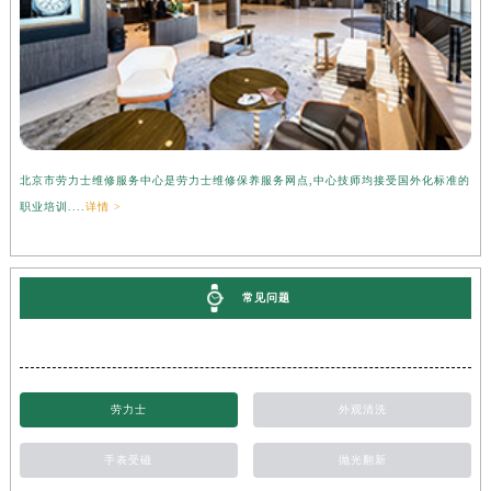
北京市劳力士维修服务中心是劳力士维修保养服务网点,中心技师均接受国外化标准的
职业培训....
详情 >
常见问题
劳力士
外观清洗
手表受磁
抛光翻新