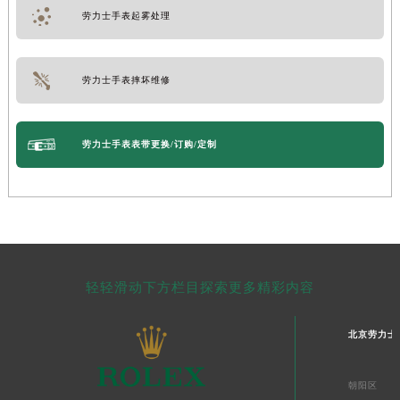
劳力士手表起雾处理
劳力士手表摔坏维修
劳力士手表表带更换/订购/定制
轻轻滑动下方栏目探索更多精彩内容
北京劳力士
朝阳区