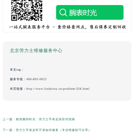
北京劳力士维修服务中心
本文tag：
服务专线：
400-805-0023
本页链接：
http://www.linzhirou.cn/problem/358.html
上一篇：
精准腕间时光：劳力士手表走快应对指南
下一篇：
劳力士手表走时不准如何修复（专业维修技巧分享）