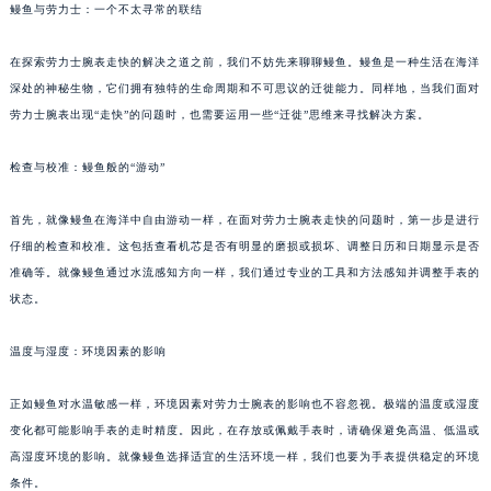
鳗鱼与劳力士：一个不太寻常的联结
在探索劳力士腕表走快的解决之道之前，我们不妨先来聊聊鳗鱼。鳗鱼是一种生活在海洋
深处的神秘生物，它们拥有独特的生命周期和不可思议的迁徙能力。同样地，当我们面对
劳力士腕表出现“走快”的问题时，也需要运用一些“迁徙”思维来寻找解决方案。
检查与校准：鳗鱼般的“游动”
首先，就像鳗鱼在海洋中自由游动一样，在面对劳力士腕表走快的问题时，第一步是进行
仔细的检查和校准。这包括查看机芯是否有明显的磨损或损坏、调整日历和日期显示是否
准确等。就像鳗鱼通过水流感知方向一样，我们通过专业的工具和方法感知并调整手表的
状态。
温度与湿度：环境因素的影响
正如鳗鱼对水温敏感一样，环境因素对劳力士腕表的影响也不容忽视。极端的温度或湿度
变化都可能影响手表的走时精度。因此，在存放或佩戴手表时，请确保避免高温、低温或
高湿度环境的影响。就像鳗鱼选择适宜的生活环境一样，我们也要为手表提供稳定的环境
条件。