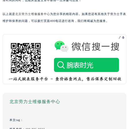
准时间的同时，也能从这篇文章中获得一丝乐趣与启发！
以上就是
北京劳力士维修服务中心
为您分享的精彩内容。如果您还有其他关于劳力士手表
维护和保养的问题，可以拨打页面400电话进行咨询，我们将竭诚为您服务。
北京劳力士维修服务中心
本文tag：