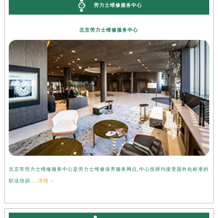
劳力士维修服务中心
北京劳力士维修服务中心
北京市劳力士维修服务中心是劳力士维修保养服务网点,中心技师均接受国外化标准的
职业培训....
详情 >