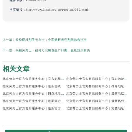
服务专线：
400-805-0023
本页链接：
http://www.linzhirou.cn/problem/350.html
上一篇：
轻松应对割手劳力士：全面解析表壳割伤急救指南
下一篇：
揭秘劳力士：如何巧识腕表生产日期，轻松辨别真伪
预约入口
关闭
相关文章
北京劳力士官方售后服务中心｜官方热线及网点地址权威信息公示（2026年7月最新）
北京劳力士官方售后服务中心｜官方地址及24小时售后电话权威信息公示（2026年7月最新）
立即预约
北京劳力士官方售后服务中心｜最新热线和全部网点地址权威信息公示（2026年7月最新）
北京劳力士官方售后服务中心｜维修地址与24小时服务电话权威信息公示（2026年7月最新）
提前预约免排队，到店即享服务
北京劳力士官方售后服务中心｜网点地址及售后服务热线权威信息公示（2026年7月最新）
北京劳力士官方售后服务中心｜最新电话和官方售后热线权威信息公示（2026年7月最新）
预约时间有变无需取消，可随时重新预约
北京劳力士官方售后服务中心｜最新官方地址和全部热线权威信息公示（2026年7月最新）
北京劳力士官方售后服务中心｜最新热线及官方维修地址权威信息公示（2026年7月最新）
北京劳力士官方售后服务中心｜最新官方地址及服务电话权威信息公示（2026年7月最新）
北京劳力士官方售后服务中心｜完整地址与售后热线权威信息公示（2026年6月最新）