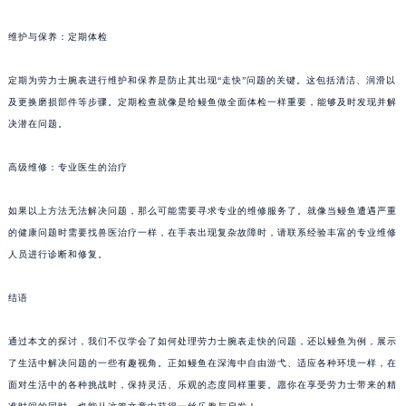
维护与保养：定期体检
定期为劳力士腕表进行维护和保养是防止其出现“走快”问题的关键。这包括清洁、润滑以
及更换磨损部件等步骤。定期检查就像是给鳗鱼做全面体检一样重要，能够及时发现并解
决潜在问题。
高级维修：专业医生的治疗
如果以上方法无法解决问题，那么可能需要寻求专业的维修服务了。就像当鳗鱼遭遇严重
的健康问题时需要找兽医治疗一样，在手表出现复杂故障时，请联系经验丰富的专业维修
人员进行诊断和修复。
结语
通过本文的探讨，我们不仅学会了如何处理劳力士腕表走快的问题，还以鳗鱼为例，展示
了生活中解决问题的一些有趣视角。正如鳗鱼在深海中自由游弋、适应各种环境一样，在
面对生活中的各种挑战时，保持灵活、乐观的态度同样重要。愿你在享受劳力士带来的精