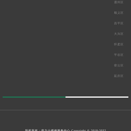
通州区
顺义区
昌平区
大兴区
怀柔区
平谷区
密云区
延庆区
版权所有：
劳力士维修服务中心
Copyright © 2018-2032