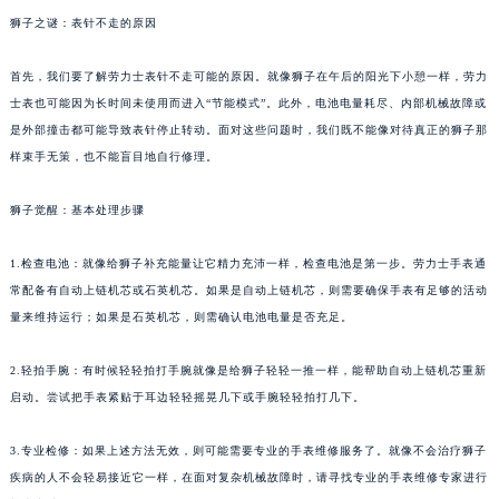
狮子之谜：表针不走的原因
首先，我们要了解劳力士表针不走可能的原因。就像狮子在午后的阳光下小憩一样，劳力
士表也可能因为长时间未使用而进入“节能模式”。此外，电池电量耗尽、内部机械故障或
是外部撞击都可能导致表针停止转动。面对这些问题时，我们既不能像对待真正的狮子那
样束手无策，也不能盲目地自行修理。
狮子觉醒：基本处理步骤
1.检查电池：就像给狮子补充能量让它精力充沛一样，检查电池是第一步。劳力士手表通
常配备有自动上链机芯或石英机芯。如果是自动上链机芯，则需要确保手表有足够的活动
量来维持运行；如果是石英机芯，则需确认电池电量是否充足。
2.轻拍手腕：有时候轻轻拍打手腕就像是给狮子轻轻一推一样，能帮助自动上链机芯重新
启动。尝试把手表紧贴于耳边轻轻摇晃几下或手腕轻轻拍打几下。
3.专业检修：如果上述方法无效，则可能需要专业的手表维修服务了。就像不会治疗狮子
疾病的人不会轻易接近它一样，在面对复杂机械故障时，请寻找专业的手表维修专家进行