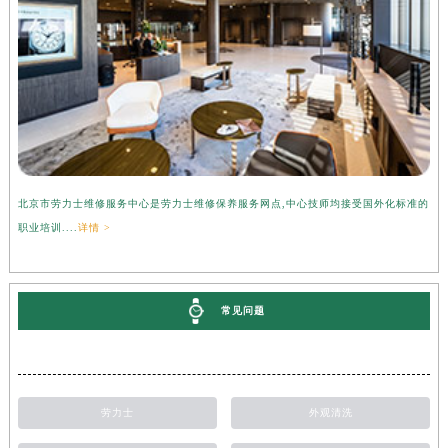
北京市劳力士维修服务中心是劳力士维修保养服务网点,中心技师均接受国外化标准的
职业培训....
详情 >
常见问题
劳力士
外观清洗