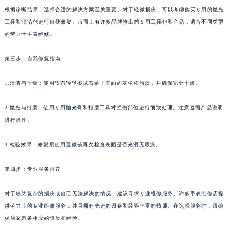
根据诊断结果，选择合适的解决方案至关重要。对于轻微损伤，可以考虑购买专用的抛光
工具和清洁剂进行自我修复。市面上有许多品牌推出的专用工具包和产品，适合不同类型
的劳力士手表维修。
第三步：自我修复指南
1.清洁与干燥：使用软布轻轻擦拭表蒙子表面的灰尘和污渍，并确保完全干燥。
2.抛光与打磨：使用专用抛光膏和打磨工具对损伤部位进行细致处理。注意遵循产品说明
进行操作。
3.检验效果：修复后使用显微镜再次检查表面是否光滑无瑕疵。
第四步：专业服务推荐
对于较为复杂的损伤或自己无法解决的情况，建议寻求专业维修服务。许多手表维修店提
供劳力士的专业维修服务，并且拥有先进的设备和经验丰富的技师。在选择服务时，请确
保店家具备相应的资质和经验。