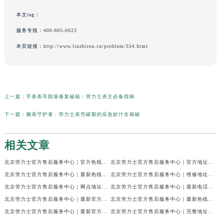
本文tag：
服务专线：
400-805-0023
本页链接：
http://www.linzhirou.cn/problem/334.html
上一篇：
手表表耳脱落修复秘籍：劳力士表主必备指南
下一篇：
腕表守护者：劳力士表壳破裂的应急妙计全揭秘
相关文章
北京劳力士官方售后服务中心｜官方热线及网点地址权威信息公示（2026年7月最新）
北京劳力士官方售后服务中心｜官方地址及24小时售后电话权威信息公示（2026年7月最新）
北京劳力士官方售后服务中心｜最新热线和全部网点地址权威信息公示（2026年7月最新）
北京劳力士官方售后服务中心｜维修地址与24小时服务电话权威信息公示（2026年7月最新）
北京劳力士官方售后服务中心｜网点地址及售后服务热线权威信息公示（2026年7月最新）
北京劳力士官方售后服务中心｜最新电话和官方售后热线权威信息公示（2026年7月最新）
北京劳力士官方售后服务中心｜最新官方地址和全部热线权威信息公示（2026年7月最新）
北京劳力士官方售后服务中心｜最新热线及官方维修地址权威信息公示（2026年7月最新）
北京劳力士官方售后服务中心｜最新官方地址及服务电话权威信息公示（2026年7月最新）
北京劳力士官方售后服务中心｜完整地址与售后热线权威信息公示（2026年6月最新）