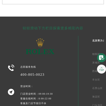
轻轻滑动下方栏目探索更多精彩内容
北京劳力士
朝阳区

东城区

总部服务热线

西城区
400-805-0023
丰台区
营业时间：
石景山区

门店营业时间：09:00-19:30
海淀区
客服在线时间：8:00-22:00
客服及门店节假日不休
门头沟区