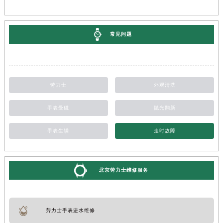
常见问题
劳力士
外观清洗
手表受磁
抛光翻新
手表生锈
走时故障
北京劳力士维修服务
劳力士手表进水维修