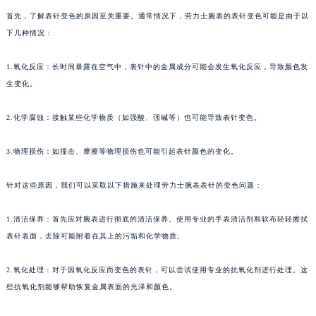
首先，了解表针变色的原因至关重要。通常情况下，劳力士腕表的表针变色可能是由于以
下几种情况：
1.氧化反应：长时间暴露在空气中，表针中的金属成分可能会发生氧化反应，导致颜色发
生变化。
2.化学腐蚀：接触某些化学物质（如强酸、强碱等）也可能导致表针变色。
3.物理损伤：如撞击、摩擦等物理损伤也可能引起表针颜色的变化。
针对这些原因，我们可以采取以下措施来处理劳力士腕表表针的变色问题：
1.清洁保养：首先应对腕表进行彻底的清洁保养。使用专业的手表清洁剂和软布轻轻擦拭
表针表面，去除可能附着在其上的污垢和化学物质。
2.氧化处理：对于因氧化反应而变色的表针，可以尝试使用专业的抗氧化剂进行处理。这
些抗氧化剂能够帮助恢复金属表面的光泽和颜色。