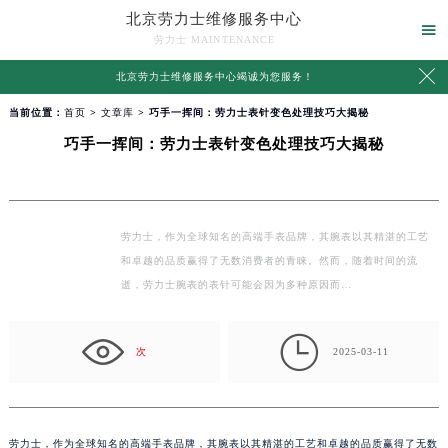
北京劳力士维修服务中心

劳力士 MAINTENANCE

北京劳力士维修服务中心竭诚为您服务！
当前位置：
首页
>
文章库
> 巧手一挥间：劳力士表针变色处理技巧大揭秘
巧手一挥间：劳力士表针变色处理技巧大揭秘
劳力士，作为全球知名的高端手表品牌，其腕表以其精湛的工艺
和卓越的品质赢得了无数消费者的青睐。然而，随着时间的流
逝，劳力士腕表的表针可能会因为多种原因而…

次
2025-03-11
劳力士，作为全球知名的高端手表品牌，其腕表以其精湛的工艺和卓越的品质赢得了无数