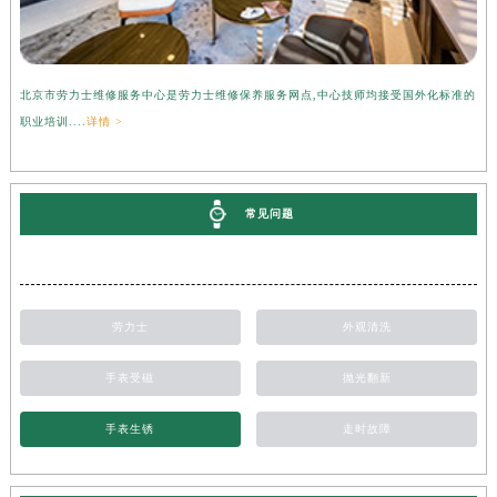
北京市劳力士维修服务中心是劳力士维修保养服务网点,中心技师均接受国外化标准的
职业培训....
详情 >
常见问题
劳力士
外观清洗
手表受磁
抛光翻新
手表生锈
走时故障