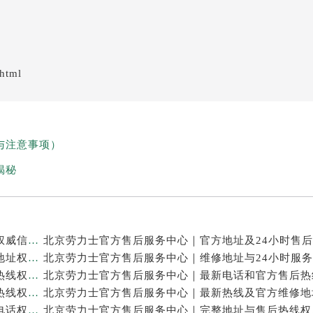
.html
与注意事项）
揭秘
北京劳力士官方售后服务中心｜官方热线及网点地址权威信息公示（2026年7月最新）
北京劳力士官方售后服务中心｜最新热线和全部网点地址权威信息公示（2026年7月最新）
北京劳力士官方售后服务中心｜网点地址及售后服务热线权威信息公示（2026年7月最新）
北京劳力士官方售后服务中心｜最新官方地址和全部热线权威信息公示（2026年7月最新）
北京劳力士官方售后服务中心｜最新官方地址及服务电话权威信息公示（2026年7月最新）