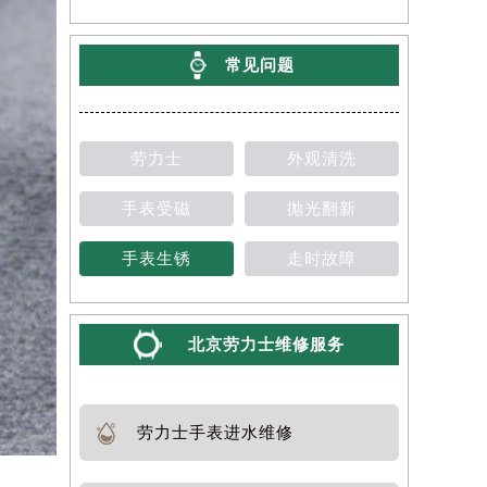
常见问题
劳力士
外观清洗
手表受磁
抛光翻新
手表生锈
走时故障
北京劳力士维修服务
劳力士手表进水维修