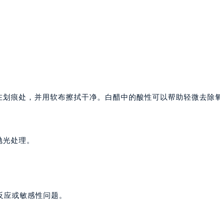
在划痕处，并用软布擦拭干净。白醋中的酸性可以帮助轻微去除
抛光处理。
反应或敏感性问题。