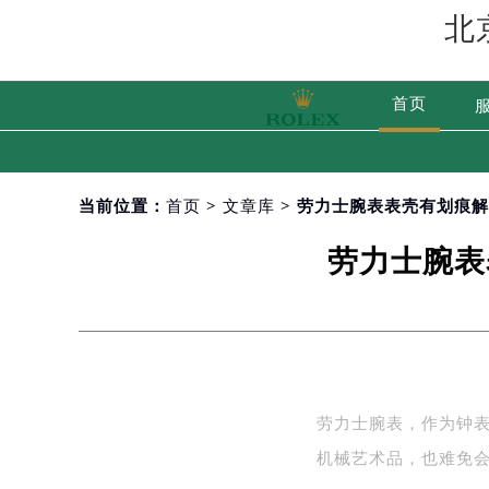
北
首页
当前位置：
首页
>
文章库
> 劳力士腕表表壳有划痕解
劳力士腕表
劳力士腕表，作为钟
机械艺术品，也难免