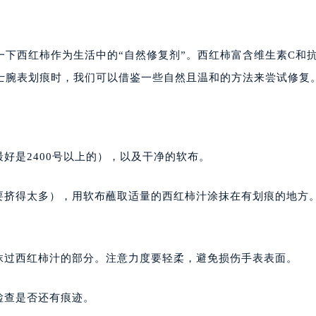
下西红柿作为生活中的“自然修复剂”。西红柿富含维生素C和
士腕表划痕时，我们可以借鉴一些自然且温和的方法来尝试修复
好是2400号以上的），以及干净的软布。
不要挤得太多），用软布蘸取适量的西红柿汁涂抹在有划痕的地方
抹过西红柿汁的部分。注意力度要轻柔，避免损伤手表表面。
检查是否还有痕迹。