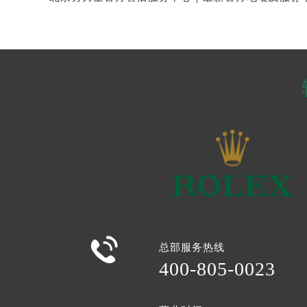

总部服务热线
400-805-0023