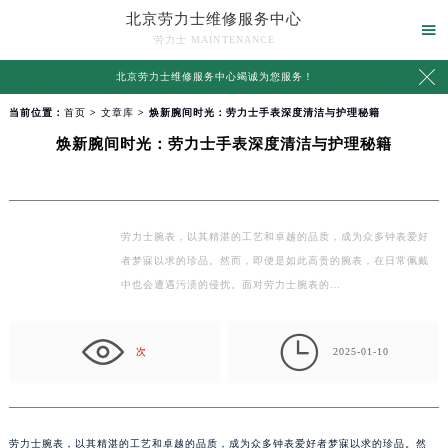
北京劳力士维修服务中心

劳力士 MAINTENANCE

北京劳力士维修服务中心竭诚为您服务！
当前位置：
首页
>
文章库
> 焕新腕间时光：劳力士手表深度清洁与护理秘籍
焕新腕间时光：劳力士手表深度清洁与护理秘籍
劳力士腕表，以其精湛的工艺和卓越的品质，成为众多钟表爱好
者梦寐以求的珍品。然而，即便是如此高贵的腕表，在日常佩戴
中也会遭遇污渍的侵扰。面对劳力士腕表的…

次
2025-01-10
劳力士腕表，以其精湛的工艺和卓越的品质，成为众多钟表爱好者梦寐以求的珍品。然