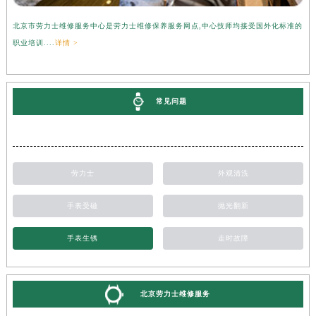
北京市劳力士维修服务中心是劳力士维修保养服务网点,中心技师均接受国外化标准的
职业培训....
详情 >
常见问题
劳力士
外观清洗
手表受磁
抛光翻新
手表生锈
走时故障
北京劳力士维修服务