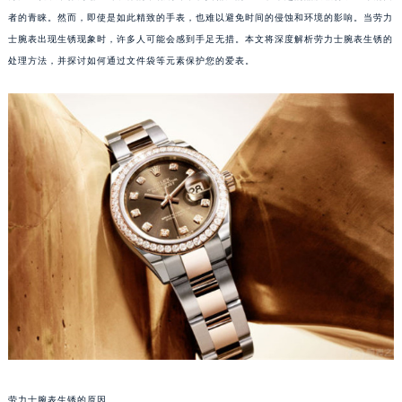
者的青睐。然而，即使是如此精致的手表，也难以避免时间的侵蚀和环境的影响。当劳力
士腕表出现生锈现象时，许多人可能会感到手足无措。本文将深度解析劳力士腕表生锈的
处理方法，并探讨如何通过文件袋等元素保护您的爱表。
劳力士腕表生锈的原因