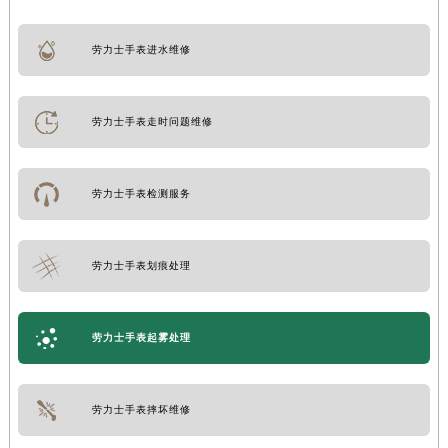
劳力士手表进水维修
劳力士手表走时问题维修
劳力士手表检测服务
劳力士手表划痕处理
劳力士手表起雾处理
劳力士手表摔坏维修