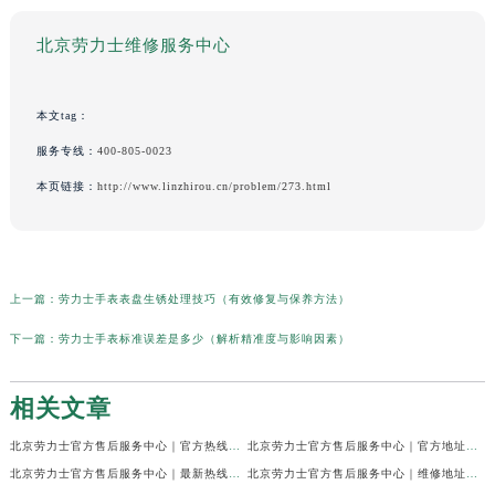
北京劳力士维修服务中心
本文tag：
服务专线：
400-805-0023
本页链接：
http://www.linzhirou.cn/problem/273.html
上一篇：
劳力士手表表盘生锈处理技巧（有效修复与保养方法）
下一篇：
劳力士手表标准误差是多少（解析精准度与影响因素）
相关文章
北京劳力士官方售后服务中心｜官方热线及网点地址权威信息公示（2026年7月最新）
北京劳力士官方售后服务中心｜官方地址及24小时售后电话权威信息公示（2026年7月最新）
北京劳力士官方售后服务中心｜最新热线和全部网点地址权威信息公示（2026年7月最新）
北京劳力士官方售后服务中心｜维修地址与24小时服务电话权威信息公示（2026年7月最新）