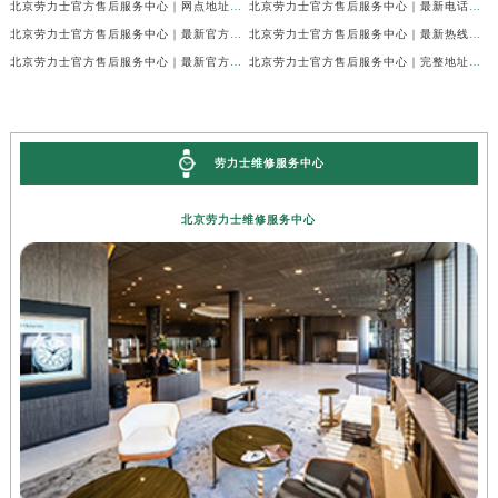
北京劳力士官方售后服务中心｜网点地址及售后服务热线权威信息公示（2026年7月最新）
北京劳力士官方售后服务中心｜最新电话和官方售后热线权威信息公示（2026年7月最新）
北京劳力士官方售后服务中心｜最新官方地址和全部热线权威信息公示（2026年7月最新）
北京劳力士官方售后服务中心｜最新热线及官方维修地址权威信息公示（2026年7月最新）
北京劳力士官方售后服务中心｜最新官方地址及服务电话权威信息公示（2026年7月最新）
北京劳力士官方售后服务中心｜完整地址与售后热线权威信息公示（2026年6月最新）
劳力士维修服务中心
北京劳力士维修服务中心