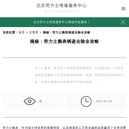
北京劳力士维修服务中心

劳力士 MAINTENANCE

北京劳力士维修服务中心竭诚为您服务！
当前位置：
首页
>
文章库
> 揭秘：劳力士腕表锈迹去除全攻略
揭秘：劳力士腕表锈迹去除全攻略
劳力士腕表，作为瑞士钟表界的璀璨明珠，以其精湛的工艺和卓
越的品质赢得了全球消费者的青睐。然而，即使是如此精致的手
表，也难以避免时间的侵蚀和环境的影响。…

次
2025-01-06
劳力士腕表，作为瑞士钟表界的璀璨明珠，以其精湛的工艺和卓越的品质赢得了全球消费