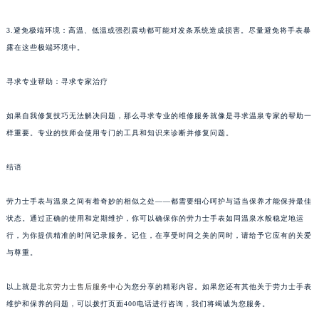
3.避免极端环境：高温、低温或强烈震动都可能对发条系统造成损害。尽量避免将手表暴
露在这些极端环境中。
寻求专业帮助：寻求专家治疗
如果自我修复技巧无法解决问题，那么寻求专业的维修服务就像是寻求温泉专家的帮助一
样重要。专业的技师会使用专门的工具和知识来诊断并修复问题。
结语
劳力士手表与温泉之间有着奇妙的相似之处——都需要细心呵护与适当保养才能保持最佳
状态。通过正确的使用和定期维护，你可以确保你的劳力士手表如同温泉水般稳定地运
行，为你提供精准的时间记录服务。记住，在享受时间之美的同时，请给予它应有的关爱
与尊重。
以上就是
北京劳力士售后服务中心
为您分享的精彩内容。如果您还有其他关于劳力士手表
维护和保养的问题，可以拨打页面400电话进行咨询，我们将竭诚为您服务。