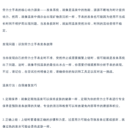
劳力士手表的核心动力源泉——发条系统，就像是温泉中的热能，源源不断地为时计提供
动力。然而，就像温泉中偶尔会出现矿物质沉积一样，手表的发条也可能因为使用不当或
长时间不维护而出现问题。当发条损坏时，就如同温泉突然冷却，时间的流动变得不稳
定。
发现问题：识别劳力士手表发条故障
当你发现自己的劳力士手表走时不准、突然停止或需要频繁上链时，很可能就是发条系统
出了问题。这时，就像寻找温泉的最佳出水点一样，你需要仔细观察和分析手表的表现。
不过，请记住，在尝试任何维修之前，请确保你的知识和工具足以应对这一挑战。
温泉疗法：自我修复技巧
1.定期保养：就像定期泡温泉可以保持皮肤的健康一样，定期为你的劳力士手表进行专业
保养是预防发条故障的关键。专业的清洁和检查可以有效避免内部零件的磨损和积尘。
2.正确上链：上链时要遵循正确的步骤和力度。过度用力可能会导致发条过紧或损坏，就
像过热的泉水可能会烫伤皮肤一样。