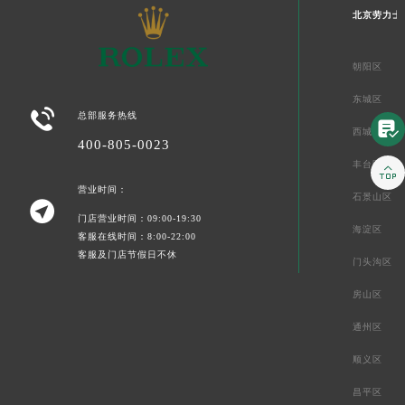
北京劳力士
朝阳区
东城区

总部服务热线

西城区
400-805-0023
丰台区

营业时间：
石景山区

门店营业时间：09:00-19:30
海淀区
客服在线时间：8:00-22:00
客服及门店节假日不休
门头沟区
房山区
通州区
顺义区
昌平区