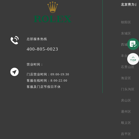
北京劳力士
朝阳区
东城区

总部服务热线

西城区
400-805-0023
丰台区

营业时间：
石景山区

门店营业时间：09:00-19:30
海淀区
客服在线时间：8:00-22:00
客服及门店节假日不休
门头沟区
房山区
通州区
顺义区
昌平区