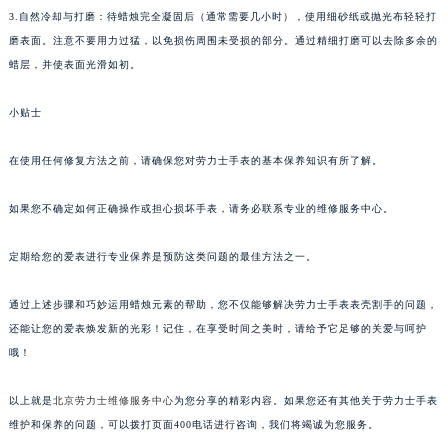
3.自然冷却与打磨：待蜡烛完全凝固后（通常需要几小时），使用细砂纸或抛光布轻轻打
磨表面。注意不要用力过猛，以免损伤周围未受损的部分。通过精细打磨可以去除多余的
蜡层，并使表面光滑如初。
小贴士
在使用任何修复方法之前，请确保您对劳力士手表的基本保养知识有所了解。
如果您不确定如何正确操作或担心损坏手表，请务必联系专业的维修服务中心。
定期给您的爱表进行专业保养是预防这类问题的最佳方法之一。
通过上述步骤和巧妙运用蜡烛元素的帮助，您不仅能够解决劳力士手表表壳割手的问题，
还能让您的爱表焕发新的光彩！记住，在享受时间之美时，请给予它足够的关爱与呵护
哦！
以上就是
北京劳力士维修服务中心
为您分享的精彩内容。如果您还有其他关于劳力士手表
维护和保养的问题，可以拨打页面400电话进行咨询，我们将竭诚为您服务。