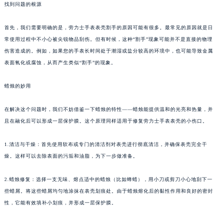
找到问题的根源
首先，我们需要明确的是，劳力士手表表壳割手的原因可能有很多。最常见的原因就是日
常使用过程中不小心被尖锐物品刮伤。但有时候，这种“割手”现象可能并不是直接的物理
伤害造成的。例如，如果您的手表长时间处于潮湿或盐分较高的环境中，也可能导致金属
表面氧化或腐蚀，从而产生类似“割手”的现象。
蜡烛的妙用
在解决这个问题时，我们不妨借鉴一下蜡烛的特性——蜡烛能提供温和的光亮和热量，并
且在融化后可以形成一层保护膜。这个原理同样适用于修复劳力士手表表壳的小伤口。
1.清洁与干燥：首先使用软布或专门的清洁剂对表壳进行彻底清洁，并确保表壳完全干
燥。这样可以去除表面的污垢和油脂，为下一步做准备。
2.蜡烛修复：选择一支无味、熔点适中的蜡烛（比如蜂蜡），用小刀或剪刀小心地刮下一
些蜡屑。将这些蜡屑均匀地涂抹在表壳划痕处。由于蜡烛熔化后的黏性作用和良好的密封
性，它能有效填补小划痕，并形成一层保护膜。