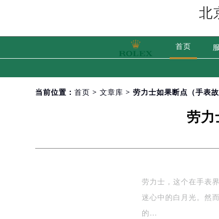
北
首页
当前位置：
首页
>
文章库
> 劳力士如果断点（手表
劳力
劳力士，这个在手表
迷心中的白月光。然而
的…