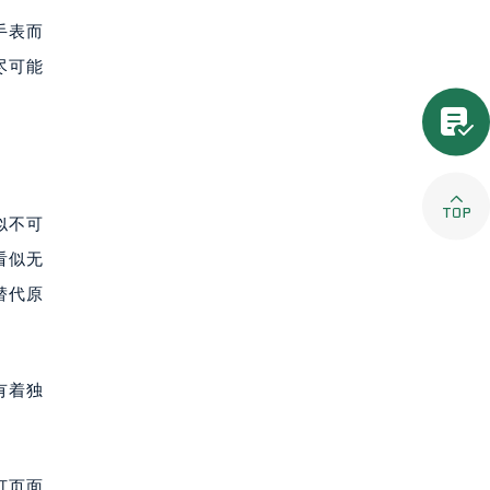
手表而
尽可能


似不可
看似无
替代原
有着独
打页面