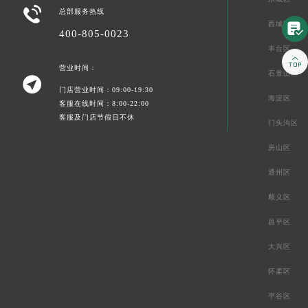

总部服务热线
西城区

400-805-0023
丰台区

营业时间：
石景山区

门店营业时间：09:00-19:30
海淀区
客服在线时间：8:00-22:00
客服及门店节假日不休
门头沟区
房山区
通州区
顺义区
昌平区
大兴区
怀柔区
平谷区