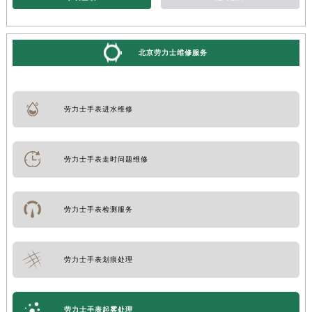
北京劳力士维修服务
劳力士手表进水维修
劳力士手表走时问题维修
劳力士手表检测服务
劳力士手表划痕处理
劳力士手表起雾处理