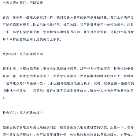
一盏点亮的壁灯：问题诊断
首先，像诊断一盏熄灭的壁灯一样，我们需要从基本的故障点开始排查。劳力士手表停走
可能的原因有很多，比如电池电量耗尽、机芯故障、甚至是日常使用中的轻微撞击。想象
一下，当壁灯突然熄灭时，您会检查电源线是否松动、开关是否被误触、还是灯泡是否烧
坏？同样的逻辑适用于您的劳力士手表。
更换电池：照亮问题的关键
很多时候，当壁灯熄灭时，更换电池就能解决问题。对于劳力士手表而言，检查电池电量
是第一步。如果您的手表停走了，并且您记得最近一次更换电池的时间已经过去一段时间
（通常建议每23年更换一次），那么很可能电池电量已耗尽。此时，就像更换一盏壁灯的
旧电池一样简单——只需前往最近的珠宝店或专业维修点，请专业人士为您更换新电池即
可。
检查机芯：深入问题的核心
如果更换了新电池后仍无法解决问题，则需要更深入地检查机芯的状态。想象一下，在修
理一盏复杂的壁灯时，您可能需要拆开外壳、检查线路和电路板以寻找故障点。对于劳力