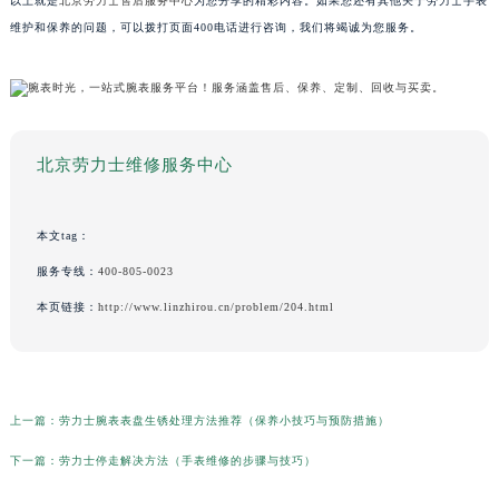
以上就是
北京劳力士售后服务中心
为您分享的精彩内容。如果您还有其他关于劳力士手表
维护和保养的问题，可以拨打页面400电话进行咨询，我们将竭诚为您服务。
北京劳力士维修服务中心
本文tag：
服务专线：
400-805-0023
本页链接：
http://www.linzhirou.cn/problem/204.html
上一篇：
劳力士腕表表盘生锈处理方法推荐（保养小技巧与预防措施）
下一篇：
劳力士停走解决方法（手表维修的步骤与技巧）