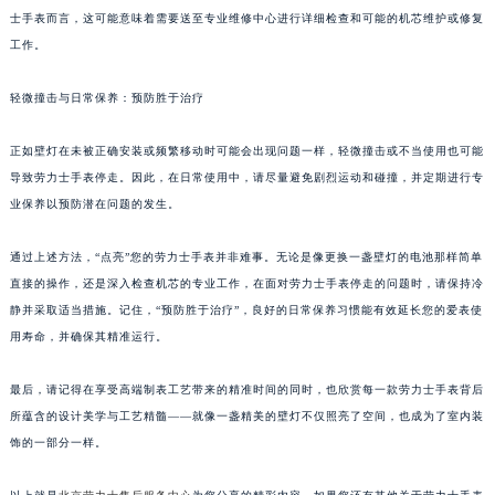
士手表而言，这可能意味着需要送至专业维修中心进行详细检查和可能的机芯维护或修复
工作。
轻微撞击与日常保养：预防胜于治疗
正如壁灯在未被正确安装或频繁移动时可能会出现问题一样，轻微撞击或不当使用也可能
导致劳力士手表停走。因此，在日常使用中，请尽量避免剧烈运动和碰撞，并定期进行专
业保养以预防潜在问题的发生。
通过上述方法，“点亮”您的劳力士手表并非难事。无论是像更换一盏壁灯的电池那样简单
直接的操作，还是深入检查机芯的专业工作，在面对劳力士手表停走的问题时，请保持冷
静并采取适当措施。记住，“预防胜于治疗”，良好的日常保养习惯能有效延长您的爱表使
用寿命，并确保其精准运行。
最后，请记得在享受高端制表工艺带来的精准时间的同时，也欣赏每一款劳力士手表背后
所蕴含的设计美学与工艺精髓——就像一盏精美的壁灯不仅照亮了空间，也成为了室内装
饰的一部分一样。