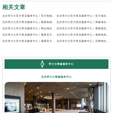
相关文章
北京劳力士官方售后服务中心｜官方热线及网点地址权威信息公示（2026年7月最新）
北京劳力士官方售后服务中心｜官方地址及24小时售后电话权威信息公示（2026年7月最新）
北京劳力士官方售后服务中心｜最新热线和全部网点地址权威信息公示（2026年7月最新）
北京劳力士官方售后服务中心｜维修地址与24小时服务电话权威信息公示（2026年7月最新）
北京劳力士官方售后服务中心｜网点地址及售后服务热线权威信息公示（2026年7月最新）
北京劳力士官方售后服务中心｜最新电话和官方售后热线权威信息公示（2026年7月最新）
北京劳力士官方售后服务中心｜最新官方地址和全部热线权威信息公示（2026年7月最新）
北京劳力士官方售后服务中心｜最新热线及官方维修地址权威信息公示（2026年7月最新）
北京劳力士官方售后服务中心｜最新官方地址及服务电话权威信息公示（2026年7月最新）
北京劳力士官方售后服务中心｜完整地址与售后热线权威信息公示（2026年6月最新）
劳力士维修服务中心
北京劳力士维修服务中心