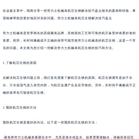
在这篇文章中，我将分享一些劳力士机械表机芯生锈解决技巧盘点相关的案例和经验，希
望能够帮助您更好地应对实际问题。劳力士机械表机芯生锈解决技巧盘点
劳力士机械表是世界闻名的高级腕表品牌，其精湛的工艺和可靠的机芯备受钟表爱好者的
喜爱。然而，长时间佩戴或不正确的保养可能导致劳力士机械表的机芯生锈，这是一个常
见的问题。本文将为您介绍一些解决劳力士机械表机芯生锈的技巧和方法。
1.了解机芯生锈的原因
在解决机芯生锈问题之前，我们首先需要了解机芯生锈的原因。机芯生锈通常是由于水
分、汗水或湿气进入表壳内部，与机芯金属产生反应导致的。另外，长时间不佩戴或不正
确的保养也可能使机芯生锈。
2.预防机芯生锈的方法
预防机芯生锈是最好的办法。以下是一些预防机芯生锈的方法：
-避免将劳力士机械表暴露在水中，尤其是海水或盐水。如果需要接触水，请确保表冠完